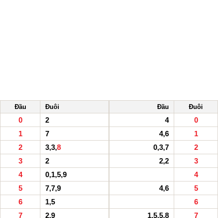
Đầu
Đuôi
Đầu
Đuôi
0
2
4
0
1
7
4,6
1
2
3,3,
8
0,3,7
2
3
2
2,2
3
4
0,1,5,9
4
5
7,7,9
4,6
5
6
1,5
6
7
2,9
1,5,5,8
7