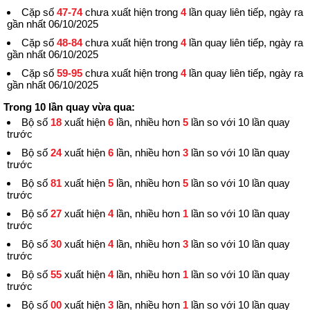
Cặp số
47-74
chưa xuất hiện trong
4
lần quay liên tiếp, ngày ra
gần nhất 06/10/2025
Cặp số
48-84
chưa xuất hiện trong
4
lần quay liên tiếp, ngày ra
gần nhất 06/10/2025
Cặp số
59-95
chưa xuất hiện trong
4
lần quay liên tiếp, ngày ra
gần nhất 06/10/2025
Trong 10 lần quay vừa qua:
Bộ số
18
xuất hiện
6
lần, nhiều hơn
5
lần so với 10 lần quay
trước
Bộ số
24
xuất hiện
6
lần, nhiều hơn
3
lần so với 10 lần quay
trước
Bộ số
81
xuất hiện
5
lần, nhiều hơn
5
lần so với 10 lần quay
trước
Bộ số
27
xuất hiện
4
lần, nhiều hơn
1
lần so với 10 lần quay
trước
Bộ số
30
xuất hiện
4
lần, nhiều hơn
3
lần so với 10 lần quay
trước
Bộ số
55
xuất hiện
4
lần, nhiều hơn
1
lần so với 10 lần quay
trước
Bộ số
00
xuất hiện
3
lần, nhiều hơn
1
lần so với 10 lần quay