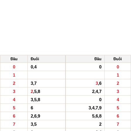
Đầu
Đuôi
Đầu
Đuôi
0
0,4
0
0
1
1
2
3,7
3
,6
2
3
2
,5,8
2,4,7
3
4
3,5,8
0
4
5
6
3,4,7,9
5
6
2,6,9
5,6,8
6
7
3,5
2
7