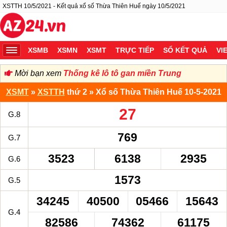
XSTTH 10/5/2021 - Kết quả xổ số Thừa Thiên Huế ngày 10/5/2021
XSMB
XSMN
XSMT
TRỰC TIẾP
SỔ KẾT QUẢ
VI
Mời bạn xem
Thống kê lô tô gan miền Trung
XSMT
»
XSTTH
thứ 2 » Xổ số Thừa Thiên Huế 10-5-2021
27
G.8
769
G.7
3523
6138
2935
G.6
1573
G.5
34245
40500
05466
15643
G.4
82586
74362
61175