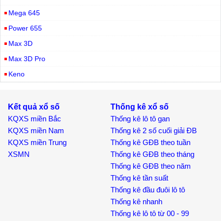
Mega 645
Power 655
Max 3D
Max 3D Pro
Keno
Kết quả xổ số
Thống kê xổ số
KQXS miền Bắc
Thống kê lô tô gan
KQXS miền Nam
Thống kê 2 số cuối giải ĐB
KQXS miền Trung
Thống kê GĐB theo tuần
XSMN
Thống kê GĐB theo tháng
Thống kê GĐB theo năm
Thống kê tần suất
Thống kê đầu đuôi lô tô
Thống kê nhanh
Thống kê lô tô từ 00 - 99