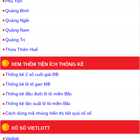
Phú Yên
Quảng Bình
Quảng Ngãi
Quảng Nam
Quảng Trị
Thừa Thiên Huế
XEM THÊM TIỆN ÍCH THỐNG KÊ
Thống kê 2 số cuối giải ĐB
Thống kê lô tô gan MB
Thống kê đầu đuôi lô tô miền Bắc
Thống kê tần suất lô tô miền Bắc
Cách dùng mã nhúng hiển thị kết quả xổ số
XỔ SỐ VIETLOTT
Vietlott