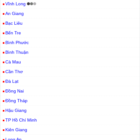
Vĩnh Long
An Giang
Bạc Liêu
Bến Tre
Bình Phước
Bình Thuận
Cà Mau
Cần Thơ
Đà Lạt
Đồng Nai
Đồng Tháp
Hậu Giang
TP Hồ Chí Minh
Kiên Giang
Long An