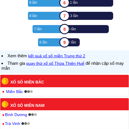
6
8 lần
11 lần
7
8 lần
13 lần
8
7 lần
8 lần
9
6 lần
3 lần
Xem thêm
kết quả xổ số miền Trung thứ 2
Tham gia
để nhận cặp số may
quay thử xổ số Thừa Thiên Huế
mắn
XỔ SỐ MIỀN BẮC
Miền Bắc
XỔ SỐ MIỀN NAM
Bình Dương
Trà Vinh