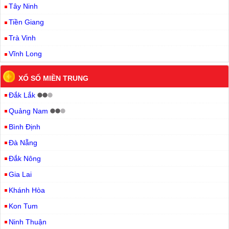
Tây Ninh
Tiền Giang
Trà Vinh
Vĩnh Long
XỔ SỐ MIỀN TRUNG
Đắk Lắk
Quảng Nam
Bình Định
Đà Nẵng
Đắk Nông
Gia Lai
Khánh Hòa
Kon Tum
Ninh Thuận