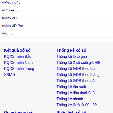
Mega 645
Power 655
Max 3D
Max 3D Pro
Keno
Kết quả xổ số
Thống kê xổ số
KQXS miền Bắc
Thống kê lô tô gan
KQXS miền Nam
Thống kê 2 số cuối giải ĐB
KQXS miền Trung
Thống kê GĐB theo tuần
XSMN
Thống kê GĐB theo tháng
Thống kê GĐB theo năm
Thống kê tần suất
Thống kê đầu đuôi lô tô
Thống kê nhanh
Thống kê lô tô từ 00 - 99
Quay thử xổ số
Phân tích xổ số