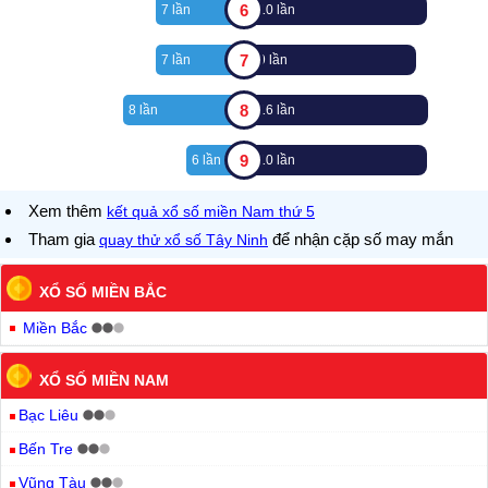
6
7 lần
10 lần
7
7 lần
9 lần
8
8 lần
16 lần
9
6 lần
10 lần
Xem thêm
kết quả xổ số miền Nam thứ 5
Tham gia
để nhận cặp số may mắn
quay thử xổ số Tây Ninh
XỔ SỐ MIỀN BẮC
Miền Bắc
XỔ SỐ MIỀN NAM
Bạc Liêu
Bến Tre
Vũng Tàu