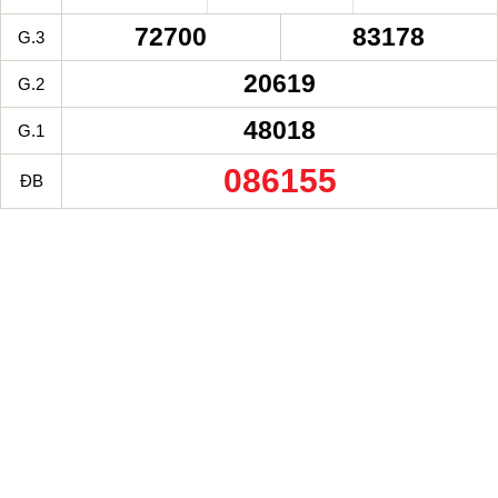
72700
83178
G.3
20619
G.2
48018
G.1
086155
ĐB