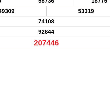
5
58736
18775
49309
53319
74108
92844
207446