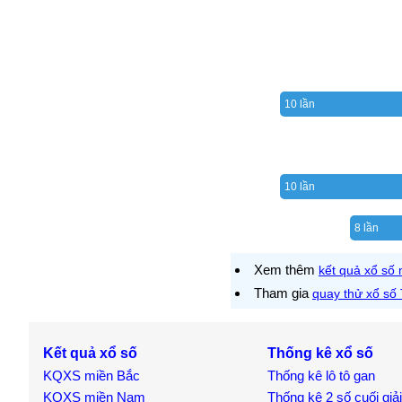
10 lần
10 lần
8 lần
Xem thêm
kết quả xổ số
Tham gia
quay thử xổ số
Kết quả xổ số
Thống kê xổ số
KQXS miền Bắc
Thống kê lô tô gan
KQXS miền Nam
Thống kê 2 số cuối giả