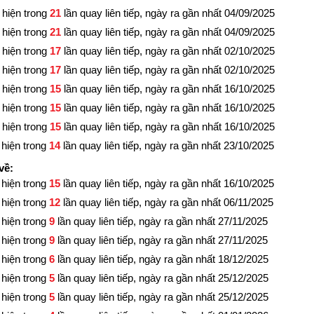
hiện trong
21
lần quay liên tiếp, ngày ra gần nhất 04/09/2025
hiện trong
21
lần quay liên tiếp, ngày ra gần nhất 04/09/2025
hiện trong
17
lần quay liên tiếp, ngày ra gần nhất 02/10/2025
hiện trong
17
lần quay liên tiếp, ngày ra gần nhất 02/10/2025
hiện trong
15
lần quay liên tiếp, ngày ra gần nhất 16/10/2025
hiện trong
15
lần quay liên tiếp, ngày ra gần nhất 16/10/2025
hiện trong
15
lần quay liên tiếp, ngày ra gần nhất 16/10/2025
hiện trong
14
lần quay liên tiếp, ngày ra gần nhất 23/10/2025
về:
hiện trong
15
lần quay liên tiếp, ngày ra gần nhất 16/10/2025
hiện trong
12
lần quay liên tiếp, ngày ra gần nhất 06/11/2025
hiện trong
9
lần quay liên tiếp, ngày ra gần nhất 27/11/2025
hiện trong
9
lần quay liên tiếp, ngày ra gần nhất 27/11/2025
hiện trong
6
lần quay liên tiếp, ngày ra gần nhất 18/12/2025
hiện trong
5
lần quay liên tiếp, ngày ra gần nhất 25/12/2025
hiện trong
5
lần quay liên tiếp, ngày ra gần nhất 25/12/2025