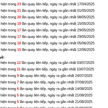
hiện trong
23
lần quay liên tiếp, ngày ra gần nhất 17/04/2025
hiện trong
21
lần quay liên tiếp, ngày ra gần nhất 01/05/2025
hiện trong
20
lần quay liên tiếp, ngày ra gần nhất 08/05/2025
hiện trong
19
lần quay liên tiếp, ngày ra gần nhất 15/05/2025
hiện trong
17
lần quay liên tiếp, ngày ra gần nhất 29/05/2025
hiện trong
17
lần quay liên tiếp, ngày ra gần nhất 29/05/2025
hiện trong
16
lần quay liên tiếp, ngày ra gần nhất 05/06/2025
hiện trong
15
lần quay liên tiếp, ngày ra gần nhất 12/06/2025
về:
hiện trong
12
lần quay liên tiếp, ngày ra gần nhất 03/07/2025
hiện trong
11
lần quay liên tiếp, ngày ra gần nhất 10/07/2025
hiện trong
9
lần quay liên tiếp, ngày ra gần nhất 24/07/2025
hiện trong
7
lần quay liên tiếp, ngày ra gần nhất 07/08/2025
hiện trong
6
lần quay liên tiếp, ngày ra gần nhất 14/08/2025
hiện trong
5
lần quay liên tiếp, ngày ra gần nhất 21/08/2025
hiện trong
5
lần quay liên tiếp, ngày ra gần nhất 21/08/2025