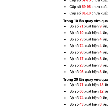
Cặp số
57-75
chưa xuất 
Cặp số
59-95
chưa xuất 
Cặp số
01-10
chưa xuất 
Trong 10 lần quay vừa qua
Bộ số
71
xuất hiện
9
lần
Bộ số
10
xuất hiện
4
lần
Bộ số
73
xuất hiện
4
lần
Bộ số
74
xuất hiện
4
lần,
Bộ số
98
xuất hiện
4
lần
Bộ số
17
xuất hiện
3
lần
Bộ số
23
xuất hiện
3
lần
Bộ số
05
xuất hiện
3
lần
Trong 20 lần quay vừa qua
Bộ số
71
xuất hiện
13
lầ
Bộ số
66
xuất hiện
12
lầ
Bộ số
74
xuất hiện
9
lần
Bộ số
43
xuất hiện
8
lần