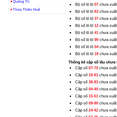
Quảng Trị
Bộ số lô tô
07
chưa xuất 
Thừa Thiên Huế
Bộ số lô tô
83
chưa xuất 
Bộ số lô tô
37
chưa xuất 
Bộ số lô tô
12
chưa xuất 
Bộ số lô tô
41
chưa xuất 
Bộ số lô tô
99
chưa xuất 
Bộ số lô tô
04
chưa xuất 
Bộ số lô tô
18
chưa xuất 
Thống kê cặp số lâu chưa 
Cặp số
07-70
chưa xuất 
Cặp số
18-81
chưa xuất 
Cặp số
38-83
chưa xuất 
Cặp số
04-40
chưa xuất 
Cặp số
15-51
chưa xuất 
Cặp số
09-90
chưa xuất 
Cặp số
24-42
chưa xuất 