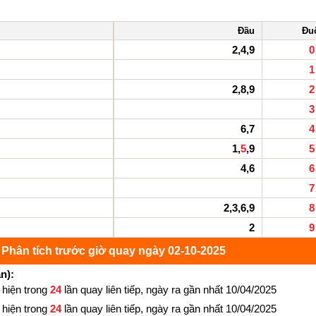
Đầu
Đu
2,4,9
0
1
2,8,9
2
3
6,7
4
1,
5
,9
5
4,6
6
7
2,3,6,9
8
2
9
Phân tích trước giờ quay ngày 02-10-2025
n):
hiện trong
24
lần quay liên tiếp, ngày ra gần nhất 10/04/2025
hiện trong
24
lần quay liên tiếp, ngày ra gần nhất 10/04/2025