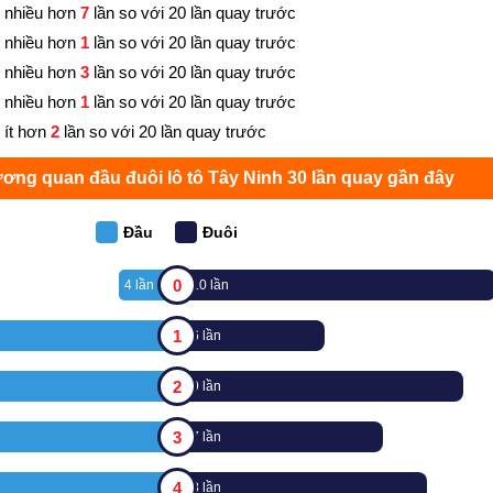
, nhiều hơn
7
lần so với 20 lần quay trước
, nhiều hơn
1
lần so với 20 lần quay trước
, nhiều hơn
3
lần so với 20 lần quay trước
, nhiều hơn
1
lần so với 20 lần quay trước
 ít hơn
2
lần so với 20 lần quay trước
ơng quan đầu đuôi lô tô Tây Ninh 30 lần quay gần đây
Đầu
Đuôi
0
4 lần
10 lần
1
6 lần
2
9 lần
3
7 lần
4
8 lần