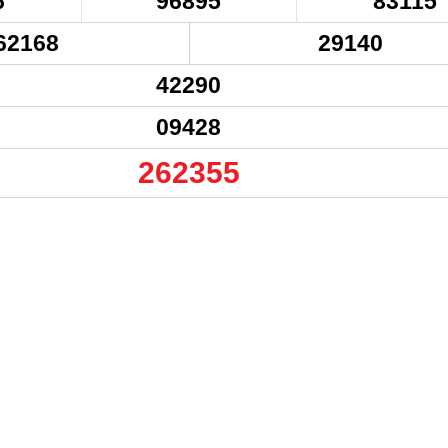
6
96895
83115
62168
29140
42290
09428
262355