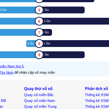
5
6 lần
7 lần
6
12 lần
7
5 lần
8
4 lần
11 lần
9
7 lần
 miền Nam thứ 5
để nhận cặp số may mắn
 Tây Ninh
Quay thử xổ số
Phân tích xổ
Quay số miền Bắc
Thống kê XS
i ĐB
Quay số miền Nam
Thống kê XS
ần
Quay số miền Trung
Thống kê XSM