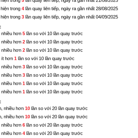
hiện trong
5
lần quay liên tiếp, ngày ra gần nhất 21/08/2025
hiện trong
4
lần quay liên tiếp, ngày ra gần nhất 28/08/2025
hiện trong
3
lần quay liên tiếp, ngày ra gần nhất 04/09/2025
:
, nhiều hơn
5
lần so với 10 lần quay trước
, nhiều hơn
2
lần so với 10 lần quay trước
, nhiều hơn
2
lần so với 10 lần quay trước
 ít hơn
1
lần so với 10 lần quay trước
, nhiều hơn
3
lần so với 10 lần quay trước
, nhiều hơn
3
lần so với 10 lần quay trước
, nhiều hơn
1
lần so với 10 lần quay trước
, nhiều hơn
1
lần so với 10 lần quay trước
:
n, nhiều hơn
10
lần so với 20 lần quay trước
n, nhiều hơn
10
lần so với 20 lần quay trước
, nhiều hơn
6
lần so với 20 lần quay trước
, nhiều hơn
4
lần so với 20 lần quay trước