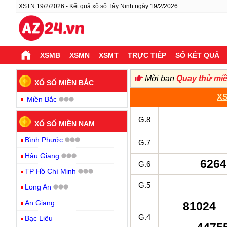
XSTN 19/2/2026 - Kết quả xổ số Tây Ninh ngày 19/2/2026
XSMB
XSMN
XSMT
TRỰC TIẾP
SỔ KẾT QUẢ
Mời bạn
Quay thử mi
XỔ SỐ MIỀN BẮC
X
Miền Bắc
G.8
XỔ SỐ MIỀN NAM
Bình Phước
G.7
Hậu Giang
6264
G.6
TP Hồ Chí Minh
G.5
Long An
An Giang
81024
G.4
Bạc Liêu