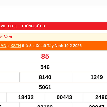
VIETLOTT
THỐNG KÊ ĐB
ền Nam
SMN
»
XSTN
thứ 5 » Xổ số Tây Ninh 19-2-2026
85
546
8140
1249
5061
18432
00443
248