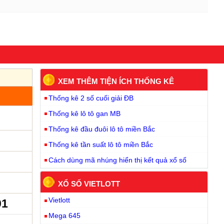
XEM THÊM TIỆN ÍCH THỐNG KÊ
Thống kê 2 số cuối giải ĐB
Thống kê lô tô gan MB
Thống kê đầu đuôi lô tô miền Bắc
Thống kê tần suất lô tô miền Bắc
Cách dùng mã nhúng hiển thị kết quả xổ số
XỔ SỐ VIETLOTT
Vietlott
01
Mega 645