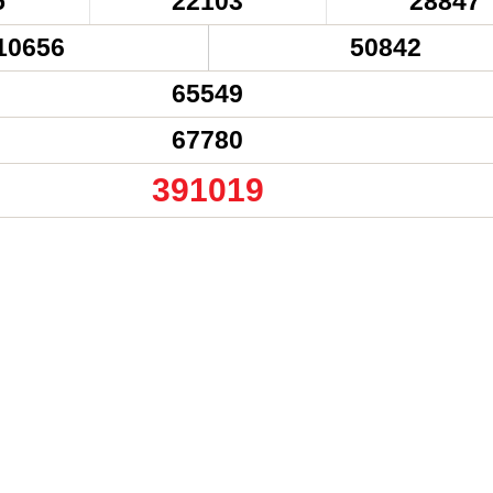
5
22103
28847
10656
50842
65549
67780
391019