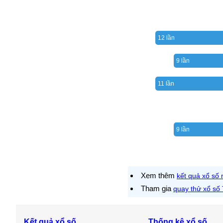
12 lần
9 lần
11 lần
9 lần
Xem thêm
kết quả xổ số
Tham gia
quay thử xổ số
Kết quả xổ số
Thống kê xổ số