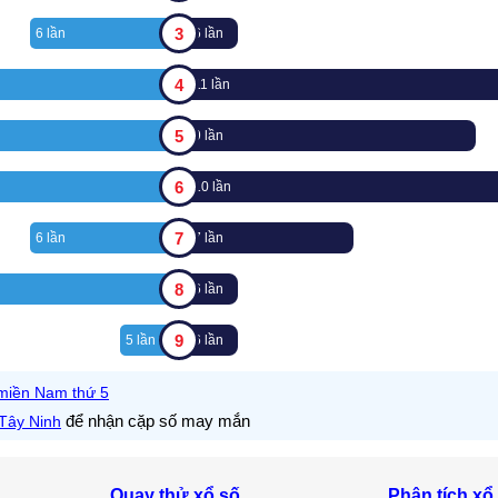
3
6 lần
6 lần
4
11 lần
5
9 lần
6
10 lần
7
6 lần
7 lần
8
6 lần
9
5 lần
6 lần
 miền Nam thứ 5
để nhận cặp số may mắn
 Tây Ninh
Quay thử xổ số
Phân tích xổ