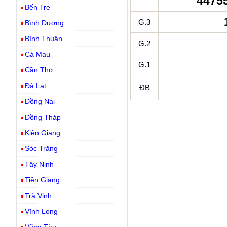
4475
Bến Tre
G.3
Bình Dương
Bình Thuận
G.2
Cà Mau
G.1
Cần Thơ
Đà Lạt
ĐB
Đồng Nai
Đồng Tháp
Kiên Giang
Sóc Trăng
Tây Ninh
Tiền Giang
Trà Vinh
Vĩnh Long