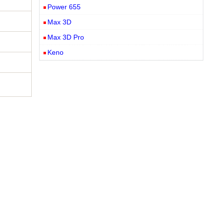
Power 655
Max 3D
Max 3D Pro
Keno