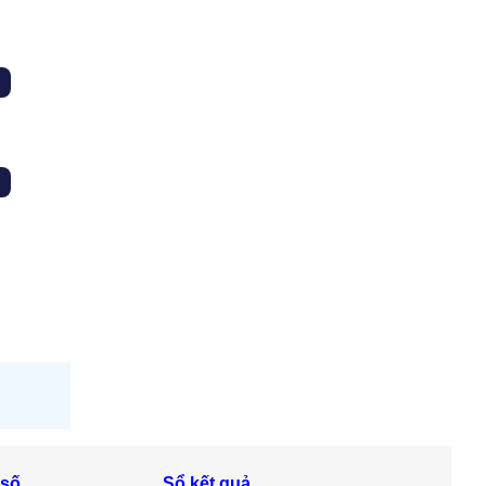
 số
Sổ kết quả