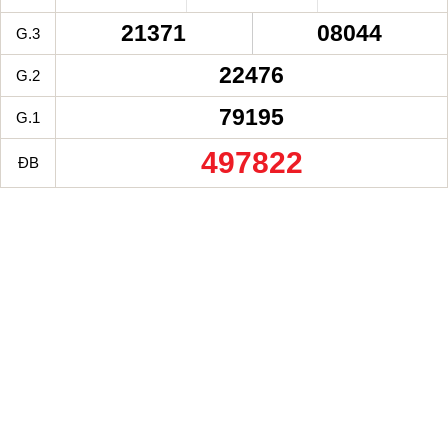
21371
08044
G.3
22476
G.2
79195
G.1
497822
ĐB