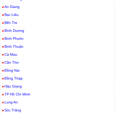
An Giang
Bạc Liêu
Bến Tre
Bình Dương
Bình Phước
Bình Thuận
Cà Mau
Cần Thơ
Đồng Nai
Đồng Tháp
Hậu Giang
TP Hồ Chí Minh
Long An
Sóc Trăng