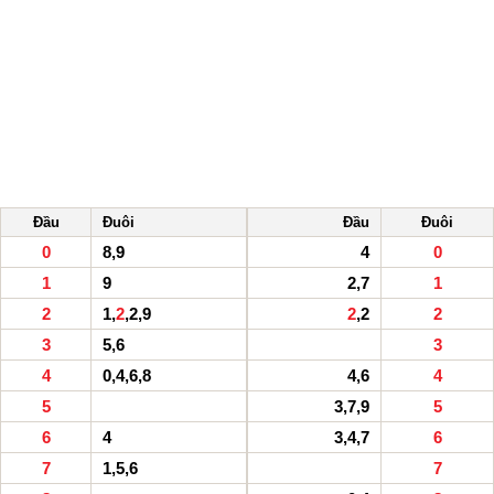
Đầu
Đuôi
Đầu
Đuôi
0
8,9
4
0
1
9
2,7
1
2
1,
2
,2,9
2
,2
2
3
5,6
3
4
0,4,6,8
4,6
4
5
3,7,9
5
6
4
3,4,7
6
7
1,5,6
7