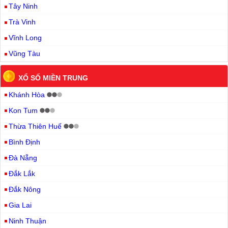
Tây Ninh
Trà Vinh
Vĩnh Long
Vũng Tàu
XỔ SỐ MIỀN TRUNG
Khánh Hòa
Kon Tum
Thừa Thiên Huế
Bình Định
Đà Nẵng
Đắk Lắk
Đắk Nông
Gia Lai
Ninh Thuận