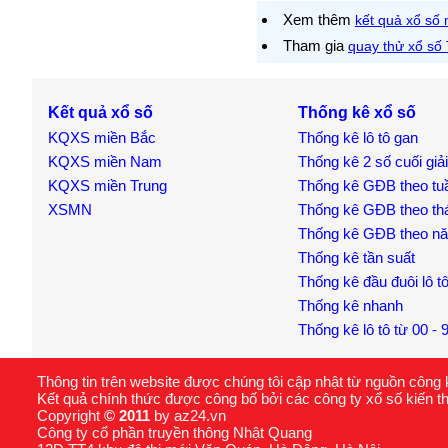
Xem thêm
kết quả xổ số
Tham gia
quay thử xổ số
Kết quả xổ số
Thống kê xổ số
KQXS miền Bắc
Thống kê lô tô gan
KQXS miền Nam
Thống kê 2 số cuối giả
KQXS miền Trung
Thống kê GĐB theo tu
XSMN
Thống kê GĐB theo th
Thống kê GĐB theo n
Thống kê tần suất
Thống kê đầu đuôi lô t
Thống kê nhanh
Thống kê lô tô từ 00 - 
Thông tin trên website được chúng tôi cập nhật từ nguồn công 
Kết quả chính thức được công bố bởi các công ty xổ số kiến th
Copyright
© 2011
by az24.vn
Công ty cổ phần truyền thông Nhật Quang