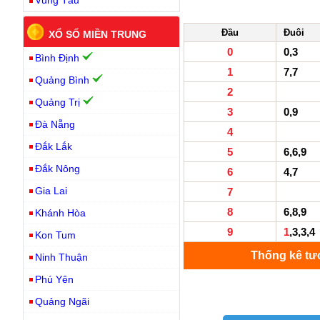
Vũng Tàu
Đầu
Đuôi
XỔ SỐ MIỀN TRUNG
0
0,3
Bình Định
1
7,7
Quảng Bình
2
Quảng Trị
3
0,9
Đà Nẵng
4
Đắk Lắk
5
6,6,9
Đắk Nông
6
4,7
Gia Lai
7
8
6,8,9
Khánh Hòa
9
1
,3,3,4
Kon Tum
Thống kê tươ
Ninh Thuận
Phú Yên
Quảng Ngãi