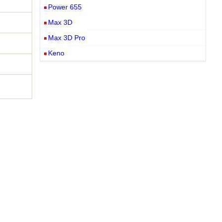
Power 655
Max 3D
Max 3D Pro
Keno