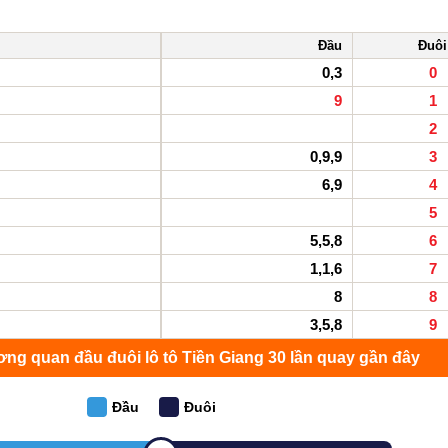
Đầu
Đuôi
0,3
0
9
1
2
0,9,9
3
6,9
4
5
5,5,8
6
1,1,6
7
8
8
3,5,8
9
ng quan đầu đuôi lô tô Tiền Giang 30 lần quay gần đây
Đầu
Đuôi