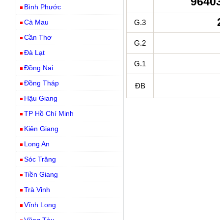
9640
Bình Phước
Cà Mau
G.3
Cần Thơ
G.2
Đà Lạt
G.1
Đồng Nai
Đồng Tháp
ĐB
Hậu Giang
TP Hồ Chí Minh
Kiên Giang
Long An
Sóc Trăng
Tiền Giang
Trà Vinh
Vĩnh Long