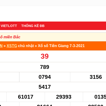
VIETLOTT
THỐNG KÊ ĐB
số miền Bắc
N
»
XSTG
chủ nhật » Xổ số Tiền Giang 7-3-2021
39
789
0794
3156
5417
61017
29393
013