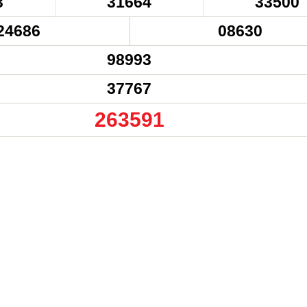
3
31664
33500
24686
08630
98993
37767
263591