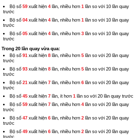
Bộ số
59
xuất hiện
4
lần, nhiều hơn
1
lần so với 10 lần quay
trước
Bộ số
04
xuất hiện
4
lần, nhiều hơn
1
lần so với 10 lần quay
trước
Bộ số
05
xuất hiện
4
lần, nhiều hơn
3
lần so với 10 lần quay
trước
Trong 20 lần quay vừa qua:
Bộ số
91
xuất hiện
8
lần, nhiều hơn
5
lần so với 20 lần quay
trước
Bộ số
93
xuất hiện
8
lần, nhiều hơn
5
lần so với 20 lần quay
trước
Bộ số
21
xuất hiện
7
lần, nhiều hơn
6
lần so với 20 lần quay
trước
Bộ số
45
xuất hiện
7
lần, ít hơn
1
lần so với 20 lần quay trước
Bộ số
59
xuất hiện
7
lần, nhiều hơn
4
lần so với 20 lần quay
trước
Bộ số
47
xuất hiện
6
lần, nhiều hơn
2
lần so với 20 lần quay
trước
Bộ số
49
xuất hiện
6
lần, nhiều hơn
2
lần so với 20 lần quay
trước