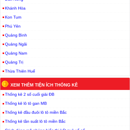
Khánh Hòa
Kon Tum
Phú Yên
Quảng Bình
Quảng Ngãi
Quảng Nam
Quảng Trị
Thừa Thiên Huế
XEM THÊM TIỆN ÍCH THỐNG KÊ
Thống kê 2 số cuối giải ĐB
Thống kê lô tô gan MB
Thống kê đầu đuôi lô tô miền Bắc
Thống kê tần suất lô tô miền Bắc