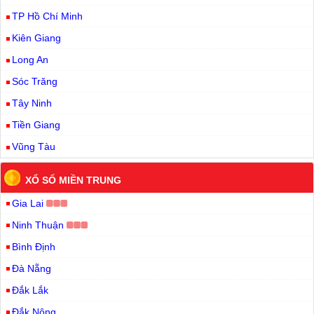
TP Hồ Chí Minh
Kiên Giang
Long An
Sóc Trăng
Tây Ninh
Tiền Giang
Vũng Tàu
XỔ SỐ MIỀN TRUNG
Gia Lai
Ninh Thuận
Bình Định
Đà Nẵng
Đắk Lắk
Đắk Nông