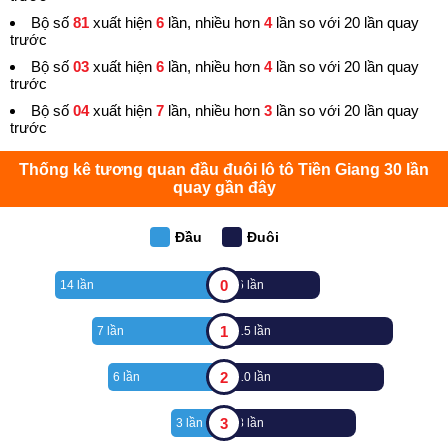
Bộ số
81
xuất hiện
6
lần, nhiều hơn
4
lần so với 20 lần quay
trước
Bộ số
03
xuất hiện
6
lần, nhiều hơn
4
lần so với 20 lần quay
trước
Bộ số
04
xuất hiện
7
lần, nhiều hơn
3
lần so với 20 lần quay
trước
Thống kê tương quan đầu đuôi lô tô Tiền Giang 30 lần
quay gần đây
Đầu
Đuôi
0
14 lần
6 lần
1
7 lần
15 lần
2
6 lần
10 lần
3
3 lần
8 lần