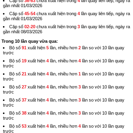
Cặp số
36-63
chưa xuất hiện trong
4
lần quay liên tiếp, ngày ra
gần nhất 01/03/2026
Cặp số
45-54
chưa xuất hiện trong
4
lần quay liên tiếp, ngày ra
gần nhất 01/03/2026
Cặp số
02-20
chưa xuất hiện trong
3
lần quay liên tiếp, ngày ra
gần nhất 08/03/2026
Trong 10 lần quay vừa qua:
Bộ số
91
xuất hiện
5
lần, nhiều hơn
2
lần so với 10 lần quay
trước
Bộ số
19
xuất hiện
4
lần, nhiều hơn
4
lần so với 10 lần quay
trước
Bộ số
21
xuất hiện
4
lần, nhiều hơn
1
lần so với 10 lần quay
trước
Bộ số
27
xuất hiện
4
lần, nhiều hơn
3
lần so với 10 lần quay
trước
Bộ số
37
xuất hiện
4
lần, nhiều hơn
3
lần so với 10 lần quay
trước
Bộ số
38
xuất hiện
4
lần, nhiều hơn
3
lần so với 10 lần quay
trước
Bộ số
53
xuất hiện
4
lần, nhiều hơn
4
lần so với 10 lần quay
trước