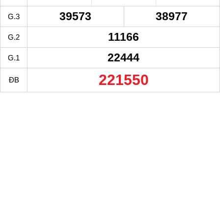
39573
38977
G.3
11166
G.2
22444
G.1
221550
ĐB