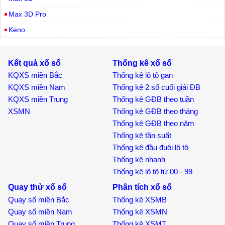
Max 3D Pro
Keno
Kết quả xổ số
Thống kê xổ số
KQXS miền Bắc
Thống kê lô tô gan
KQXS miền Nam
Thống kê 2 số cuối giải ĐB
KQXS miền Trung
Thống kê GĐB theo tuần
XSMN
Thống kê GĐB theo tháng
Thống kê GĐB theo năm
Thống kê tần suất
Thống kê đầu đuôi lô tô
Thống kê nhanh
Thống kê lô tô từ 00 - 99
Quay thử xổ số
Phân tích xổ số
Quay số miền Bắc
Thống kê XSMB
Quay số miền Nam
Thống kê XSMN
Quay số miền Trung
Thống kê XSMT