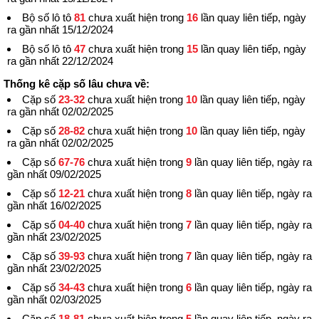
Bộ số lô tô
81
chưa xuất hiện trong
16
lần quay liên tiếp, ngày
ra gần nhất 15/12/2024
Bộ số lô tô
47
chưa xuất hiện trong
15
lần quay liên tiếp, ngày
ra gần nhất 22/12/2024
Thống kê cặp số lâu chưa về:
Cặp số
23-32
chưa xuất hiện trong
10
lần quay liên tiếp, ngày
ra gần nhất 02/02/2025
Cặp số
28-82
chưa xuất hiện trong
10
lần quay liên tiếp, ngày
ra gần nhất 02/02/2025
Cặp số
67-76
chưa xuất hiện trong
9
lần quay liên tiếp, ngày ra
gần nhất 09/02/2025
Cặp số
12-21
chưa xuất hiện trong
8
lần quay liên tiếp, ngày ra
gần nhất 16/02/2025
Cặp số
04-40
chưa xuất hiện trong
7
lần quay liên tiếp, ngày ra
gần nhất 23/02/2025
Cặp số
39-93
chưa xuất hiện trong
7
lần quay liên tiếp, ngày ra
gần nhất 23/02/2025
Cặp số
34-43
chưa xuất hiện trong
6
lần quay liên tiếp, ngày ra
gần nhất 02/03/2025
Cặp số
18-81
chưa xuất hiện trong
5
lần quay liên tiếp, ngày ra