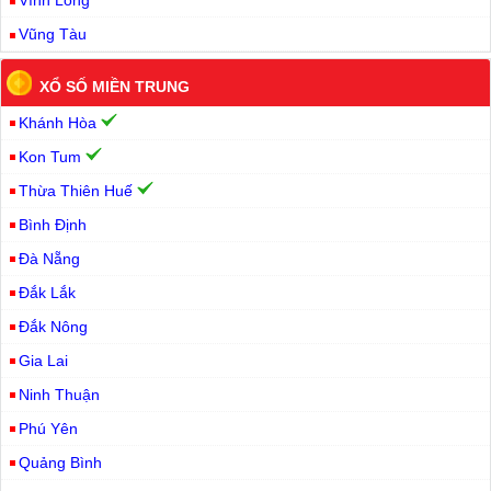
Vĩnh Long
Vũng Tàu
XỔ SỐ MIỀN TRUNG
Khánh Hòa
Kon Tum
Thừa Thiên Huế
Bình Định
Đà Nẵng
Đắk Lắk
Đắk Nông
Gia Lai
Ninh Thuận
Phú Yên
Quảng Bình