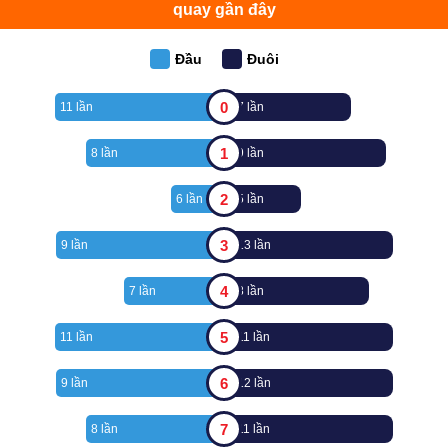
quay gần đây
Đầu
Đuôi
0
11 lần
7 lần
1
8 lần
9 lần
2
6 lần
5 lần
3
9 lần
13 lần
4
7 lần
8 lần
5
11 lần
11 lần
6
9 lần
12 lần
7
8 lần
11 lần