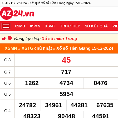
XSTG 15/12/2024 - Kết quả xổ số Tiền Giang ngày 15/12/2024
XSMB
XSMN
XSMT
TRỰC TIẾP
SỔ KẾT QUẢ
VI
Đang trực tiếp
Xổ số miền Trung
XSMN
»
XSTG
chủ nhật » Xổ số Tiền Giang 15-12-2024
45
G.8
717
G.7
1262
4734
0476
G.6
5954
G.5
24782
34961
44281
67635
G.4
48323
90448
44591