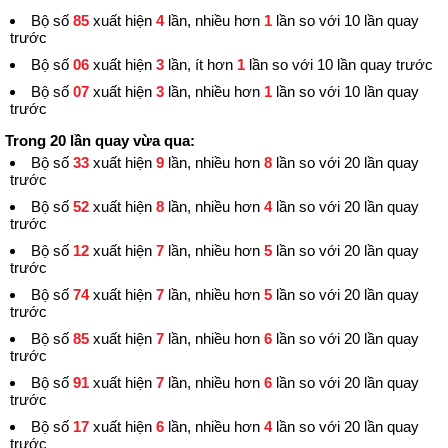
Bộ số
85
xuất hiện
4
lần, nhiều hơn
1
lần so với 10 lần quay
trước
Bộ số
06
xuất hiện
3
lần, ít hơn
1
lần so với 10 lần quay trước
Bộ số
07
xuất hiện
3
lần, nhiều hơn
1
lần so với 10 lần quay
trước
Trong 20 lần quay vừa qua:
Bộ số
33
xuất hiện
9
lần, nhiều hơn
8
lần so với 20 lần quay
trước
Bộ số
52
xuất hiện
8
lần, nhiều hơn
4
lần so với 20 lần quay
trước
Bộ số
12
xuất hiện
7
lần, nhiều hơn
5
lần so với 20 lần quay
trước
Bộ số
74
xuất hiện
7
lần, nhiều hơn
5
lần so với 20 lần quay
trước
Bộ số
85
xuất hiện
7
lần, nhiều hơn
6
lần so với 20 lần quay
trước
Bộ số
91
xuất hiện
7
lần, nhiều hơn
6
lần so với 20 lần quay
trước
Bộ số
17
xuất hiện
6
lần, nhiều hơn
4
lần so với 20 lần quay
trước