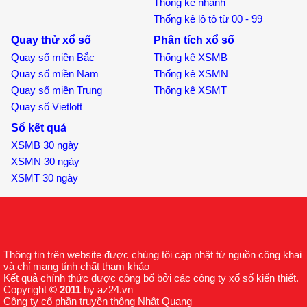
Thống kê nhanh
Thống kê lô tô từ 00 - 99
Quay thử xổ số
Phân tích xổ số
Quay số miền Bắc
Thống kê XSMB
Quay số miền Nam
Thống kê XSMN
Quay số miền Trung
Thống kê XSMT
Quay số Vietlott
Sổ kết quả
XSMB 30 ngày
XSMN 30 ngày
XSMT 30 ngày
Thông tin trên website được chúng tôi cập nhật từ nguồn công khai
và chỉ mang tính chất tham khảo
Kết quả chính thức được công bố bởi các công ty xổ số kiến thiết.
Copyright
© 2011
by az24.vn
Công ty cổ phần truyền thông Nhật Quang