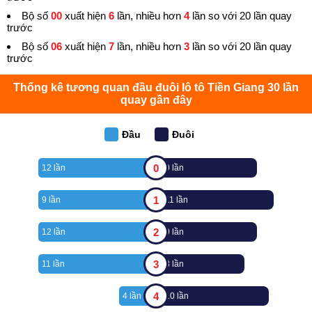
Bộ số
00
xuất hiện
6
lần, nhiều hơn
4
lần so với 20 lần quay
trước
Bộ số
06
xuất hiện
7
lần, nhiều hơn
3
lần so với 20 lần quay
trước
Thống kê tương quan đầu đuôi lô tô Tiền Giang 30 lần
quay gần đây
Đầu
Đuôi
0
12 lần
9 lần
1
9 lần
11 lần
2
12 lần
9 lần
3
11 lần
8 lần
4
4 lần
10 lần