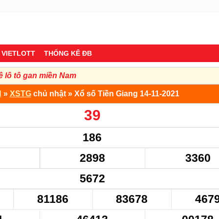
VIETLOTT
THỐNG KÊ ĐB
 lô tô gan miền Nam
N
»
XSTG
chủ nhật » Xổ số Tiền Giang 14-11-2021
39
186
2898
3360
5672
81186
83678
467