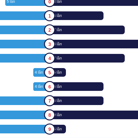
0
5 lần
8 lần
1
6 lần
2
7 lần
3
8 lần
4
7 lần
5
4 lần
5 lần
6
4 lần
6 lần
7
6 lần
8
9 lần
9
5 lần