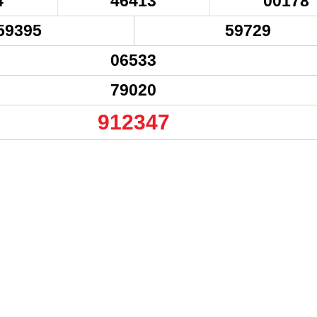
4
46413
00178
59395
59729
06533
79020
912347