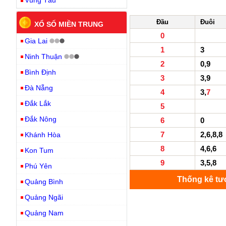
Vũng Tàu
Đầu
Đuôi
XỔ SỐ MIỀN TRUNG
0
Gia Lai
1
3
Ninh Thuận
2
0,9
Bình Định
3
3,9
Đà Nẵng
4
3,
7
Đắk Lắk
5
Đắk Nông
6
0
7
2,6,8,8
Khánh Hòa
8
4,6,6
Kon Tum
9
3,5,8
Phú Yên
Thống kê tươ
Quảng Bình
Quảng Ngãi
Quảng Nam