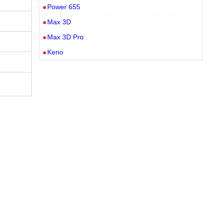
Power 655
Max 3D
Max 3D Pro
Keno