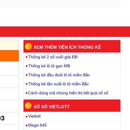
XEM THÊM TIỆN ÍCH THỐNG KÊ
Thống kê 2 số cuối giải ĐB
Thống kê lô tô gan MB
Thống kê đầu đuôi lô tô miền Bắc
Thống kê tần suất lô tô miền Bắc
Cách dùng mã nhúng hiển thị kết quả xổ số
XỔ SỐ VIETLOTT
Vietlott
93
Mega 645