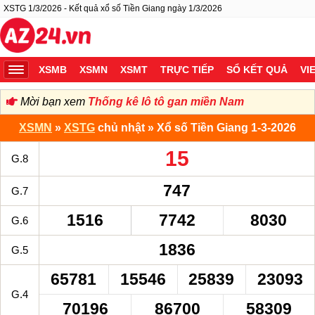
XSTG 1/3/2026 - Kết quả xổ số Tiền Giang ngày 1/3/2026
XSMB
XSMN
XSMT
TRỰC TIẾP
SỔ KẾT QUẢ
VI
Mời bạn xem
Thống kê lô tô gan miền Nam
XSMN
»
XSTG
chủ nhật » Xổ số Tiền Giang 1-3-2026
15
G.8
747
G.7
1516
7742
8030
G.6
1836
G.5
65781
15546
25839
23093
G.4
70196
86700
58309