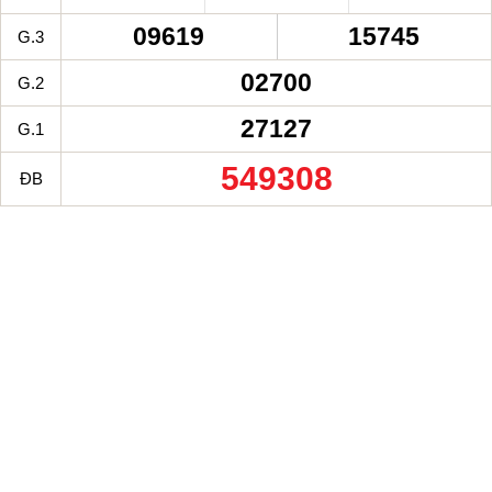
09619
15745
G.3
02700
G.2
27127
G.1
549308
ĐB