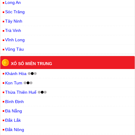
Long An
Sóc Trăng
Tây Ninh
Trà Vinh
Vĩnh Long
Vũng Tàu
XỔ SỐ MIỀN TRUNG
Khánh Hòa
Kon Tum
Thừa Thiên Huế
Bình Định
Đà Nẵng
Đắk Lắk
Đắk Nông