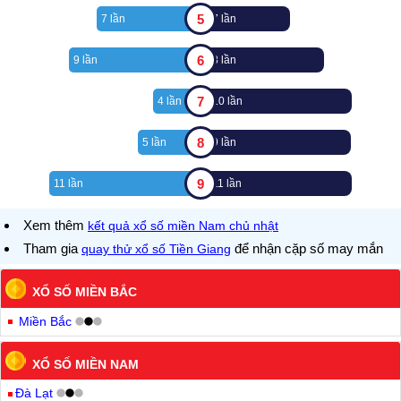
5
7 lần
7 lần
6
9 lần
8 lần
7
4 lần
10 lần
8
5 lần
9 lần
9
11 lần
11 lần
Xem thêm
kết quả xổ số miền Nam chủ nhật
Tham gia
để nhận cặp số may mắn
quay thử xổ số Tiền Giang
XỔ SỐ MIỀN BẮC
Miền Bắc
XỔ SỐ MIỀN NAM
Đà Lạt