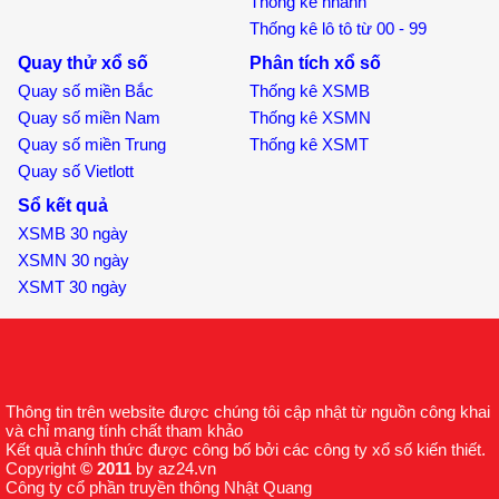
Thống kê nhanh
Thống kê lô tô từ 00 - 99
Quay thử xổ số
Phân tích xổ số
Quay số miền Bắc
Thống kê XSMB
Quay số miền Nam
Thống kê XSMN
Quay số miền Trung
Thống kê XSMT
Quay số Vietlott
Sổ kết quả
XSMB 30 ngày
XSMN 30 ngày
XSMT 30 ngày
Thông tin trên website được chúng tôi cập nhật từ nguồn công khai
và chỉ mang tính chất tham khảo
Kết quả chính thức được công bố bởi các công ty xổ số kiến thiết.
Copyright
© 2011
by az24.vn
Công ty cổ phần truyền thông Nhật Quang