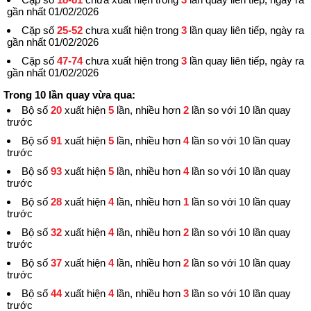
gần nhất 01/02/2026
Cặp số
25-52
chưa xuất hiện trong
3
lần quay liên tiếp, ngày ra
gần nhất 01/02/2026
Cặp số
47-74
chưa xuất hiện trong
3
lần quay liên tiếp, ngày ra
gần nhất 01/02/2026
Trong 10 lần quay vừa qua:
Bộ số
20
xuất hiện
5
lần, nhiều hơn
2
lần so với 10 lần quay
trước
Bộ số
91
xuất hiện
5
lần, nhiều hơn
4
lần so với 10 lần quay
trước
Bộ số
93
xuất hiện
5
lần, nhiều hơn
4
lần so với 10 lần quay
trước
Bộ số
28
xuất hiện
4
lần, nhiều hơn
1
lần so với 10 lần quay
trước
Bộ số
32
xuất hiện
4
lần, nhiều hơn
2
lần so với 10 lần quay
trước
Bộ số
37
xuất hiện
4
lần, nhiều hơn
2
lần so với 10 lần quay
trước
Bộ số
44
xuất hiện
4
lần, nhiều hơn
3
lần so với 10 lần quay
trước