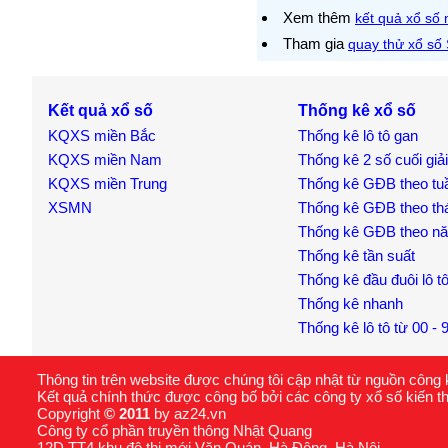
Xem thêm
kết quả xổ số
Tham gia
quay thử xổ số
Kết quả xổ số
Thống kê xổ số
KQXS miền Bắc
Thống kê lô tô gan
KQXS miền Nam
Thống kê 2 số cuối giả
KQXS miền Trung
Thống kê GĐB theo tu
XSMN
Thống kê GĐB theo th
Thống kê GĐB theo n
Thống kê tần suất
Thống kê đầu đuôi lô t
Thống kê nhanh
Thống kê lô tô từ 00 - 
Thông tin trên website được chúng tôi cập nhật từ nguồn công 
Kết quả chính thức được công bố bởi các công ty xổ số kiến th
Copyright
© 2011
by az24.vn
Công ty cổ phần truyền thông Nhật Quang
12D TT4 khu đô thị mới Văn Quán, Hà Đông, Hà Nội