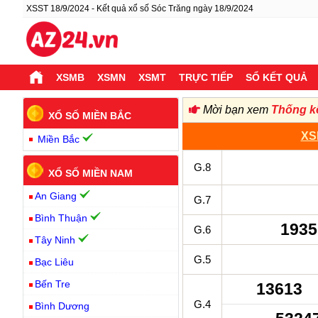
XSST 18/9/2024 - Kết quả xổ số Sóc Trăng ngày 18/9/2024
XSMB
XSMN
XSMT
TRỰC TIẾP
SỔ KẾT QUẢ
Mời bạn xem
Thống kê
XỔ SỐ MIỀN BẮC
XS
Miền Bắc
G.8
XỔ SỐ MIỀN NAM
An Giang
G.7
Bình Thuận
1935
G.6
Tây Ninh
G.5
Bạc Liêu
Bến Tre
13613
G.4
Bình Dương