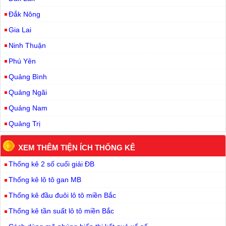
Đắk Nông
Gia Lai
Ninh Thuận
Phú Yên
Quảng Bình
Quảng Ngãi
Quảng Nam
Quảng Trị
XEM THÊM TIỆN ÍCH THỐNG KÊ
Thống kê 2 số cuối giải ĐB
Thống kê lô tô gan MB
Thống kê đầu đuôi lô tô miền Bắc
Thống kê tần suất lô tô miền Bắc