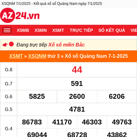
XSQNM 7/1/2025 - Kết quả xổ số Quảng Nam ngày 7/1/2025
XSMB
XSMN
XSMT
TRỰC TIẾP
SỔ KẾT QUẢ
VI
Đang trực tiếp
Xổ số miền Bắc
XSMT
»
XSQNM
thứ 3 » Xổ số Quảng Nam 7-1-2025
44
G.8
591
G.7
5825
2600
6206
G.6
4781
G.5
86783
41170
46303
49763
G.4
69044
68728
43862