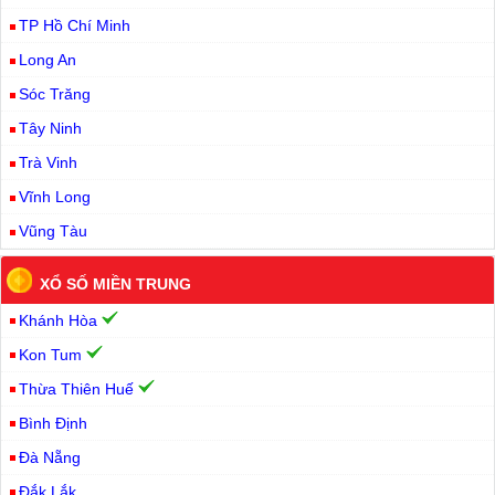
TP Hồ Chí Minh
Long An
Sóc Trăng
Tây Ninh
Trà Vinh
Vĩnh Long
Vũng Tàu
XỔ SỐ MIỀN TRUNG
Khánh Hòa
Kon Tum
Thừa Thiên Huế
Bình Định
Đà Nẵng
Đắk Lắk