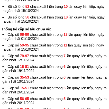
Bộ số lô tô
52
chưa xuất hiện trong
10
lần quay liên tiếp, ngày
ra gần nhất 15/10/2024
Bộ số lô tô
56
chưa xuất hiện trong
10
lần quay liên tiếp, ngày
ra gần nhất 15/10/2024
Thống kê cặp số lâu chưa về:
Cặp số
08-80
chưa xuất hiện trong
13
lần quay liên tiếp, ngày
ra gần nhất 01/10/2024
Cặp số
59-95
chưa xuất hiện trong
11
lần quay liên tiếp, ngày
ra gần nhất 15/10/2024
Cặp số
79-97
chưa xuất hiện trong
7
lần quay liên tiếp, ngày ra
gần nhất 12/11/2024
Cặp số
18-81
chưa xuất hiện trong
6
lần quay liên tiếp, ngày ra
gần nhất 19/11/2024
Cặp số
35-53
chưa xuất hiện trong
6
lần quay liên tiếp, ngày ra
gần nhất 19/11/2024
Cặp số
15-51
chưa xuất hiện trong
5
lần quay liên tiếp, ngày ra
gần nhất 26/11/2024
Cặp số
56-65
chưa xuất hiện trong
5
lần quay liên tiếp, ngày ra
gần nhất 26/11/2024