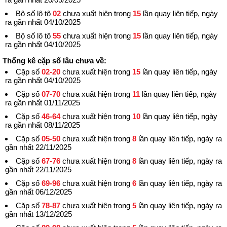
Bộ số lô tô
02
chưa xuất hiện trong
15
lần quay liên tiếp, ngày
ra gần nhất 04/10/2025
Bộ số lô tô
55
chưa xuất hiện trong
15
lần quay liên tiếp, ngày
ra gần nhất 04/10/2025
Thống kê cặp số lâu chưa về:
Cặp số
02-20
chưa xuất hiện trong
15
lần quay liên tiếp, ngày
ra gần nhất 04/10/2025
Cặp số
07-70
chưa xuất hiện trong
11
lần quay liên tiếp, ngày
ra gần nhất 01/11/2025
Cặp số
46-64
chưa xuất hiện trong
10
lần quay liên tiếp, ngày
ra gần nhất 08/11/2025
Cặp số
05-50
chưa xuất hiện trong
8
lần quay liên tiếp, ngày ra
gần nhất 22/11/2025
Cặp số
67-76
chưa xuất hiện trong
8
lần quay liên tiếp, ngày ra
gần nhất 22/11/2025
Cặp số
69-96
chưa xuất hiện trong
6
lần quay liên tiếp, ngày ra
gần nhất 06/12/2025
Cặp số
78-87
chưa xuất hiện trong
5
lần quay liên tiếp, ngày ra
gần nhất 13/12/2025