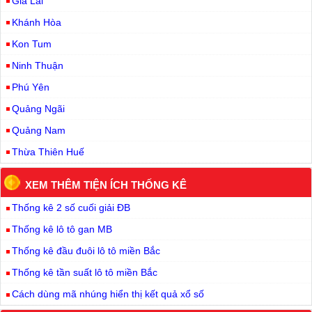
Gia Lai
Khánh Hòa
Kon Tum
Ninh Thuận
Phú Yên
Quảng Ngãi
Quảng Nam
Thừa Thiên Huế
XEM THÊM TIỆN ÍCH THỐNG KÊ
Thống kê 2 số cuối giải ĐB
Thống kê lô tô gan MB
Thống kê đầu đuôi lô tô miền Bắc
Thống kê tần suất lô tô miền Bắc
Cách dùng mã nhúng hiển thị kết quả xổ số