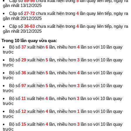
Cặp số
89-98
chưa xuất hiện trong
5
lần quay liên tiếp, ngày ra
gần nhất 13/12/2025
Cặp số
27-72
chưa xuất hiện trong
4
lần quay liên tiếp, ngày ra
gần nhất 20/12/2025
Cặp số
36-63
chưa xuất hiện trong
4
lần quay liên tiếp, ngày ra
gần nhất 20/12/2025
Trong 10 lần quay vừa qua:
Bộ số
37
xuất hiện
6
lần, nhiều hơn
4
lần so với 10 lần quay
trước
Bộ số
29
xuất hiện
5
lần, nhiều hơn
3
lần so với 10 lần quay
trước
Bộ số
36
xuất hiện
5
lần, nhiều hơn
4
lần so với 10 lần quay
trước
Bộ số
97
xuất hiện
5
lần, nhiều hơn
3
lần so với 10 lần quay
trước
Bộ số
11
xuất hiện
4
lần, nhiều hơn
3
lần so với 10 lần quay
trước
Bộ số
12
xuất hiện
4
lần, nhiều hơn
1
lần so với 10 lần quay
trước
Bộ số
15
xuất hiện
4
lần, nhiều hơn
3
lần so với 10 lần quay
trước