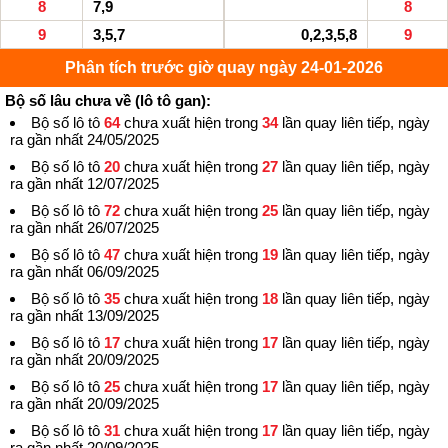
8
7,9
8
9
3,5,7
0,2,3,5,8
9
Phân tích trước giờ quay ngày 24-01-2026
Bộ số lâu chưa về (lô tô gan):
Bộ số lô tô
64
chưa xuất hiện trong
34
lần quay liên tiếp, ngày
ra gần nhất 24/05/2025
Bộ số lô tô
20
chưa xuất hiện trong
27
lần quay liên tiếp, ngày
ra gần nhất 12/07/2025
Bộ số lô tô
72
chưa xuất hiện trong
25
lần quay liên tiếp, ngày
ra gần nhất 26/07/2025
Bộ số lô tô
47
chưa xuất hiện trong
19
lần quay liên tiếp, ngày
ra gần nhất 06/09/2025
Bộ số lô tô
35
chưa xuất hiện trong
18
lần quay liên tiếp, ngày
ra gần nhất 13/09/2025
Bộ số lô tô
17
chưa xuất hiện trong
17
lần quay liên tiếp, ngày
ra gần nhất 20/09/2025
Bộ số lô tô
25
chưa xuất hiện trong
17
lần quay liên tiếp, ngày
ra gần nhất 20/09/2025
Bộ số lô tô
31
chưa xuất hiện trong
17
lần quay liên tiếp, ngày
ra gần nhất 20/09/2025