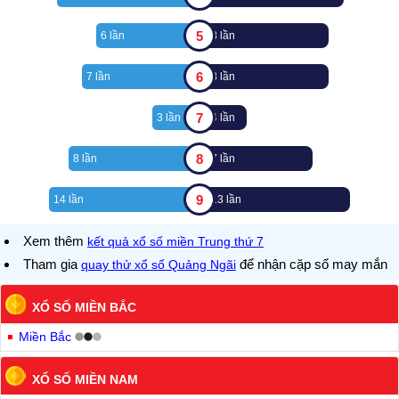
5
6 lần
8 lần
6
7 lần
8 lần
7
3 lần
4 lần
8
8 lần
7 lần
9
14 lần
13 lần
Xem thêm
kết quả xổ số miền Trung thứ 7
Tham gia
để nhận cặp số may mắn
quay thử xổ số Quảng Ngãi
XỔ SỐ MIỀN BẮC
Miền Bắc
XỔ SỐ MIỀN NAM