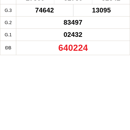
74642
13095
G.3
83497
G.2
02432
G.1
640224
ĐB