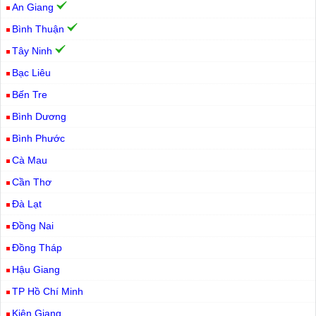
An Giang
Bình Thuận
Tây Ninh
Bạc Liêu
Bến Tre
Bình Dương
Bình Phước
Cà Mau
Cần Thơ
Đà Lạt
Đồng Nai
Đồng Tháp
Hậu Giang
TP Hồ Chí Minh
Kiên Giang