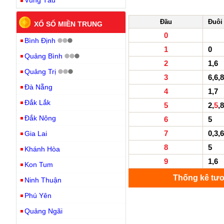
Vũng Tàu
Đầu
Đuôi
XỔ SỐ MIỀN TRUNG
0
Bình Định
1
0
Quảng Bình
2
1,6
Quảng Trị
3
6,6,8
Đà Nẵng
4
1,7
Đắk Lắk
5
2,
5
,8
Đắk Nông
6
5
7
0,3,6
Gia Lai
8
5
Khánh Hòa
9
1,6
Kon Tum
Thống kê tươ
Ninh Thuận
Phú Yên
Quảng Ngãi