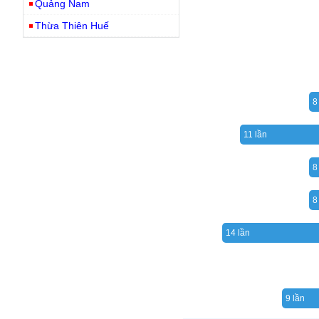
Quảng Nam
Thừa Thiên Huế
8
11 lần
8
8
14 lần
9 lần