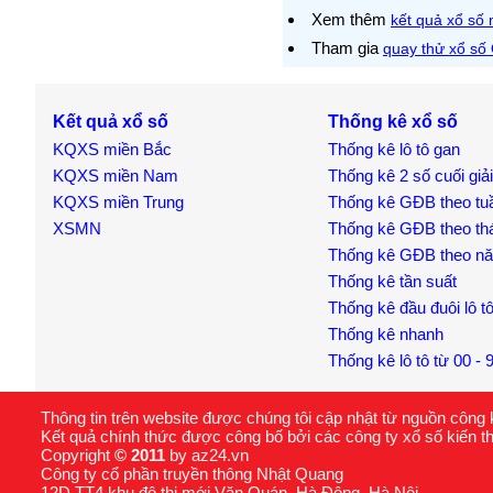
Xem thêm
kết quả xổ số 
Tham gia
quay thử xổ số
Kết quả xổ số
Thống kê xổ số
KQXS miền Bắc
Thống kê lô tô gan
KQXS miền Nam
Thống kê 2 số cuối giả
KQXS miền Trung
Thống kê GĐB theo tu
XSMN
Thống kê GĐB theo th
Thống kê GĐB theo n
Thống kê tần suất
Thống kê đầu đuôi lô t
Thống kê nhanh
Thống kê lô tô từ 00 - 
Thông tin trên website được chúng tôi cập nhật từ nguồn công 
Kết quả chính thức được công bố bởi các công ty xổ số kiến th
Copyright
© 2011
by az24.vn
Công ty cổ phần truyền thông Nhật Quang
12D TT4 khu đô thị mới Văn Quán, Hà Đông, Hà Nội