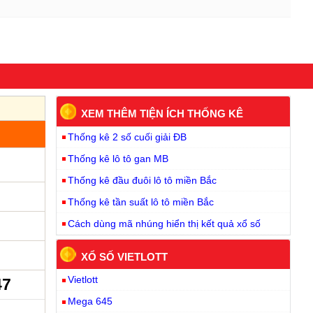
XEM THÊM TIỆN ÍCH THỐNG KÊ
Thống kê 2 số cuối giải ĐB
Thống kê lô tô gan MB
Thống kê đầu đuôi lô tô miền Bắc
Thống kê tần suất lô tô miền Bắc
Cách dùng mã nhúng hiển thị kết quả xổ số
XỔ SỐ VIETLOTT
Vietlott
47
Mega 645