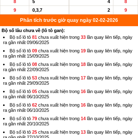
8
5
4
8
9
0,3,7
2
9
Phân tích trước giờ quay ngày 02-02-2026
Bộ số lâu chưa về (lô tô gan):
Bộ số lô tô
81
chưa xuất hiện trong
33
lần quay liên tiếp, ngày
ra gần nhất 09/06/2025
Bộ số lô tô
09
chưa xuất hiện trong
19
lần quay liên tiếp, ngày
ra gần nhất 15/09/2025
Bộ số lô tô
08
chưa xuất hiện trong
18
lần quay liên tiếp, ngày
ra gần nhất 22/09/2025
Bộ số lô tô
53
chưa xuất hiện trong
17
lần quay liên tiếp, ngày
ra gần nhất 29/09/2025
Bộ số lô tô
05
chưa xuất hiện trong
16
lần quay liên tiếp, ngày
ra gần nhất 06/10/2025
Bộ số lô tô
62
chưa xuất hiện trong
16
lần quay liên tiếp, ngày
ra gần nhất 06/10/2025
Bộ số lô tô
79
chưa xuất hiện trong
14
lần quay liên tiếp, ngày
ra gần nhất 20/10/2025
Bộ số lô tô
25
chưa xuất hiện trong
13
lần quay liên tiếp, ngày
ra gần nhất 27/10/2025