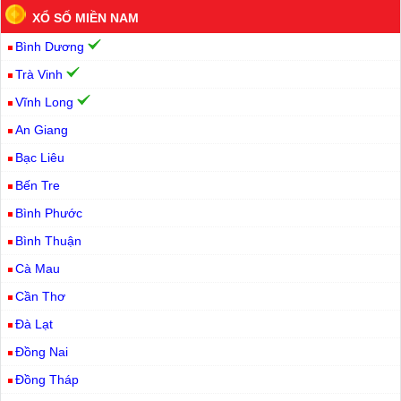
XỔ SỐ MIỀN NAM
Bình Dương
Trà Vinh
Vĩnh Long
An Giang
Bạc Liêu
Bến Tre
Bình Phước
Bình Thuận
Cà Mau
Cần Thơ
Đà Lạt
Đồng Nai
Đồng Tháp