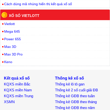
Cách dùng mã nhúng hiển thị kết quả xổ số
XỔ SỐ VIETLOTT
Vietlott
Mega 645
Power 655
Max 3D
Max 3D Pro
Keno
Kết quả xổ số
Thống kê xổ số
KQXS miền Bắc
Thống kê lô tô gan
KQXS miền Nam
Thống kê 2 số cuối giải ĐB
KQXS miền Trung
Thống kê GĐB theo tuần
XSMN
Thống kê GĐB theo tháng
Thống kê GĐB theo năm