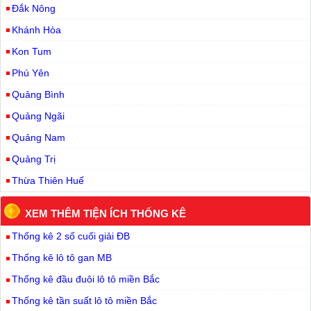
Đắk Nông
Khánh Hòa
Kon Tum
Phú Yên
Quảng Bình
Quảng Ngãi
Quảng Nam
Quảng Trị
Thừa Thiên Huế
XEM THÊM TIỆN ÍCH THỐNG KÊ
Thống kê 2 số cuối giải ĐB
Thống kê lô tô gan MB
Thống kê đầu đuôi lô tô miền Bắc
Thống kê tần suất lô tô miền Bắc