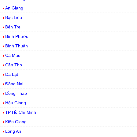
An Giang
Bạc Liêu
Bến Tre
Bình Phước
Bình Thuận
Cà Mau
Cần Thơ
Đà Lạt
Đồng Nai
Đồng Tháp
Hậu Giang
TP Hồ Chí Minh
Kiên Giang
Long An