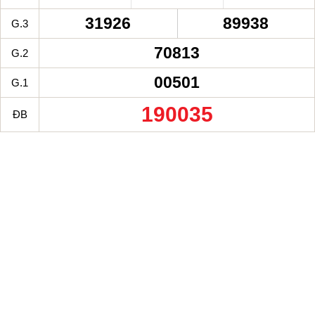
31926
89938
G.3
70813
G.2
00501
G.1
190035
ĐB