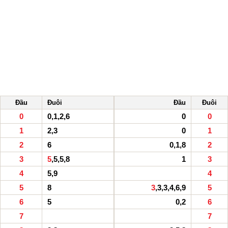
Đầu
Đuôi
Đầu
Đuôi
0
0,1,2,6
0
0
1
2,3
0
1
2
6
0,1,8
2
3
5
,5,5,8
1
3
4
5,9
4
5
8
3
,3,3,4,6,9
5
6
5
0,2
6
7
7