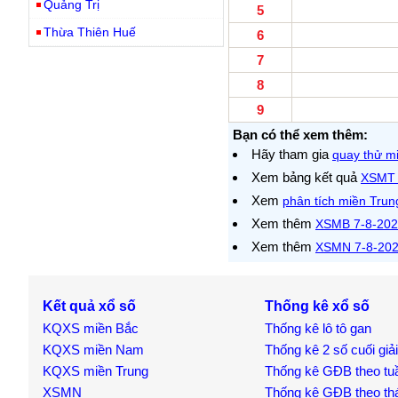
Quảng Trị
5
Thừa Thiên Huế
6
7
8
9
Bạn có thể xem thêm:
Hãy tham gia
quay thử m
Xem bảng kết quả
XSMT 
Xem
phân tích miền Trun
Xem thêm
XSMB 7-8-20
Xem thêm
XSMN 7-8-20
Kết quả xổ số
Thống kê xổ số
KQXS miền Bắc
Thống kê lô tô gan
KQXS miền Nam
Thống kê 2 số cuối giả
KQXS miền Trung
Thống kê GĐB theo tu
XSMN
Thống kê GĐB theo th