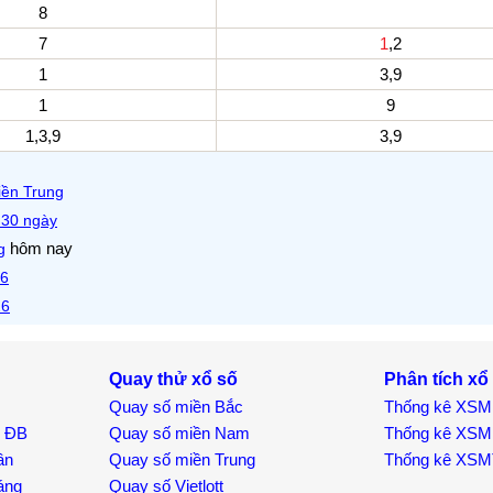
8
7
1
,2
1
3,9
1
9
1,3,9
3,9
iền Trung
30 ngày
hôm nay
g
26
26
Quay thử xổ số
Phân tích xổ
Quay số miền Bắc
Thống kê XS
i ĐB
Quay số miền Nam
Thống kê XS
ần
Quay số miền Trung
Thống kê XSM
áng
Quay số Vietlott