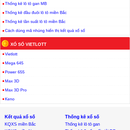
Thống kê lô tô gan MB
Thống kê đầu đuôi lô tô miền Bắc
Thống kê tần suất lô tô miền Bắc
Cách dùng mã nhúng hiển thị kết quả xổ số
XỔ SỐ VIETLOTT
Vietlott
Mega 645
Power 655
Max 3D
Max 3D Pro
Keno
Kết quả xổ số
Thống kê xổ số
KQXS miền Bắc
Thống kê lô tô gan