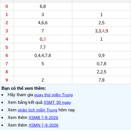
0
6,8
1
3
1
2
4,6,6
2,5
3
7
3,3,
4
,9
4
0,
3
1
5
7,7
6
0,4,4,7,8
0,9
7
5
0,7,8
8
2,2,5
9
2
7,8
Bạn có thể xem thêm:
Hãy tham gia
quay thử miền Trung
Xem bảng kết quả
XSMT 30 ngày
Xem
hôm nay
phân tích miền Trung
Xem thêm
XSMB 7-8-2026
Xem thêm
XSMN 7-8-2026