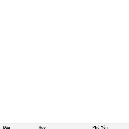
Đầu
Huế
Phú Yên