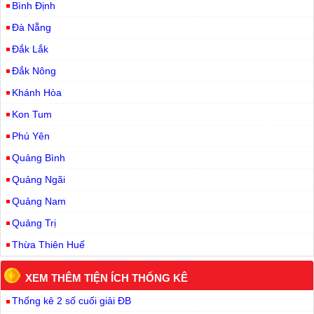
Bình Định
Đà Nẵng
Đắk Lắk
Đắk Nông
Khánh Hòa
Kon Tum
Phú Yên
Quảng Bình
Quảng Ngãi
Quảng Nam
Quảng Trị
Thừa Thiên Huế
XEM THÊM TIỆN ÍCH THỐNG KÊ
Thống kê 2 số cuối giải ĐB