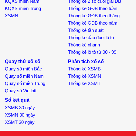
KQXS miền Nam
Thống kê 2 số cuối giải ĐB
KQXS miền Trung
Thống kê GĐB theo tuần
XSMN
Thống kê GĐB theo tháng
Thống kê GĐB theo năm
Thống kê tần suất
Thống kê đầu đuôi lô tô
Thống kê nhanh
Thống kê lô tô từ 00 - 99
Quay thử xổ số
Phân tích xổ số
Quay số miền Bắc
Thống kê XSMB
Quay số miền Nam
Thống kê XSMN
Quay số miền Trung
Thống kê XSMT
Quay số Vietlott
Sổ kết quả
XSMB 30 ngày
XSMN 30 ngày
XSMT 30 ngày