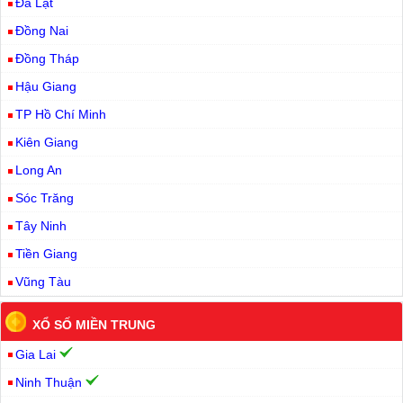
Đà Lạt
Đồng Nai
Đồng Tháp
Hậu Giang
TP Hồ Chí Minh
Kiên Giang
Long An
Sóc Trăng
Tây Ninh
Tiền Giang
Vũng Tàu
XỔ SỐ MIỀN TRUNG
Gia Lai
Ninh Thuận