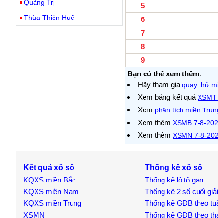
Quảng Trị
5
Thừa Thiên Huế
6
7
8
9
Bạn có thể xem thêm:
Hãy tham gia
quay thử m
Xem bảng kết quả
XSMT 
Xem
phân tích miền Trun
Xem thêm
XSMB 7-8-20
Xem thêm
XSMN 7-8-20
Kết quả xổ số
Thống kê xổ số
KQXS miền Bắc
Thống kê lô tô gan
KQXS miền Nam
Thống kê 2 số cuối giả
KQXS miền Trung
Thống kê GĐB theo tu
XSMN
Thống kê GĐB theo th