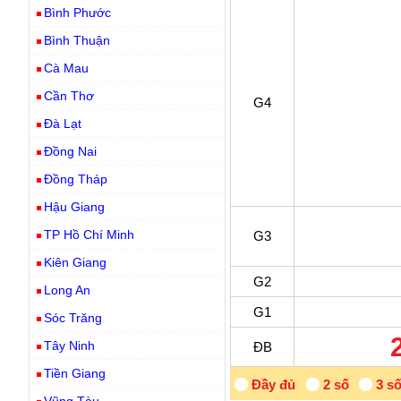
Bình Phước
Bình Thuận
Cà Mau
Cần Thơ
G4
Đà Lạt
Đồng Nai
Đồng Tháp
Hậu Giang
TP Hồ Chí Minh
G3
Kiên Giang
G2
Long An
G1
Sóc Trăng
Tây Ninh
ĐB
Tiền Giang