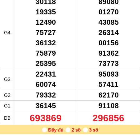
‍30118
‍89080
19335
01270
12490
43085
75727
26314
G4
36132
00156
75879
91362
25395
73773
‍22431
‍95093
G3
60074
57411
‍79332
‍62170
G2
‍36145
‍91108
G1
‍693869
‍296856
ĐB