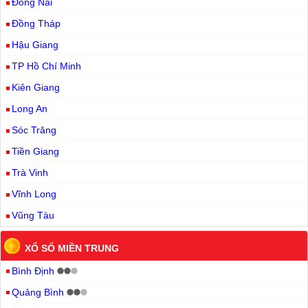
Đồng Nai
Đồng Tháp
Hậu Giang
TP Hồ Chí Minh
Kiên Giang
Long An
Sóc Trăng
Tiền Giang
Trà Vinh
Vĩnh Long
Vũng Tàu
XỔ SỐ MIỀN TRUNG
Bình Định
Quảng Bình