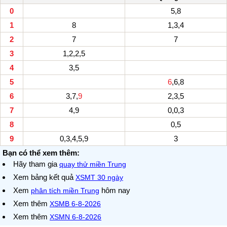
0
5,8
1
8
1,3,4
2
7
7
3
1,2,2,5
4
3,5
5
6
,6,8
6
3,7,
9
2,3,5
7
4,9
0,0,3
8
0,5
9
0,3,4,5,9
3
Bạn có thể xem thêm:
Hãy tham gia
quay thử miền Trung
Xem bảng kết quả
XSMT 30 ngày
Xem
hôm nay
phân tích miền Trung
Xem thêm
XSMB 6-8-2026
Xem thêm
XSMN 6-8-2026