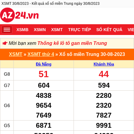
XSMT 30/8/2023 - Kết quả xổ số miền Trung ngày 30/8/2023
XSMB
XSMN
XSMT
TRỰC TIẾP
SỔ KẾT QUẢ
VI
Mời bạn xem
Thống kê lô tô gan miền Trung
XSMT
»
XSMT thứ 4
» Xổ số miền Trung 30-08-2023
Đà Nẵng
Khánh Hòa
‍51
‍44
G8
‍604
‍594
G7
‍4838
‍2280
9654
2320
G6
7649
7827
‍6871
‍9991
G5