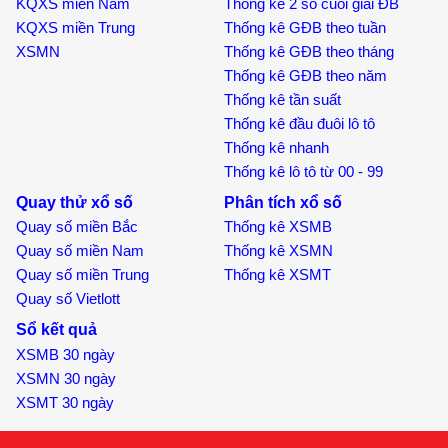
KQXS miền Nam
Thống kê 2 số cuối giải ĐB
KQXS miền Trung
Thống kê GĐB theo tuần
XSMN
Thống kê GĐB theo tháng
Thống kê GĐB theo năm
Thống kê tần suất
Thống kê đầu đuôi lô tô
Thống kê nhanh
Thống kê lô tô từ 00 - 99
Quay thử xổ số
Phân tích xổ số
Quay số miền Bắc
Thống kê XSMB
Quay số miền Nam
Thống kê XSMN
Quay số miền Trung
Thống kê XSMT
Quay số Vietlott
Sổ kết quả
XSMB 30 ngày
XSMN 30 ngày
XSMT 30 ngày