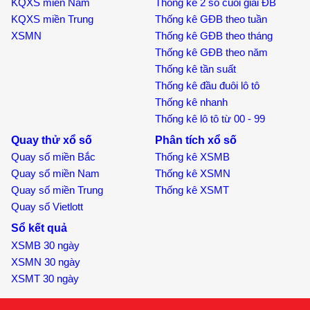
KQXS miền Nam
Thống kê 2 số cuối giải ĐB
KQXS miền Trung
Thống kê GĐB theo tuần
XSMN
Thống kê GĐB theo tháng
Thống kê GĐB theo năm
Thống kê tần suất
Thống kê đầu đuôi lô tô
Thống kê nhanh
Thống kê lô tô từ 00 - 99
Quay thử xổ số
Phân tích xổ số
Quay số miền Bắc
Thống kê XSMB
Quay số miền Nam
Thống kê XSMN
Quay số miền Trung
Thống kê XSMT
Quay số Vietlott
Sổ kết quả
XSMB 30 ngày
XSMN 30 ngày
XSMT 30 ngày