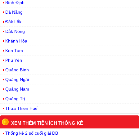
Bình Định
Đà Nẵng
Đắk Lắk
Đắk Nông
Khánh Hòa
Kon Tum
Phú Yên
Quảng Bình
Quảng Ngãi
Quảng Nam
Quảng Trị
Thừa Thiên Huế
XEM THÊM TIỆN ÍCH THỐNG KÊ
Thống kê 2 số cuối giải ĐB