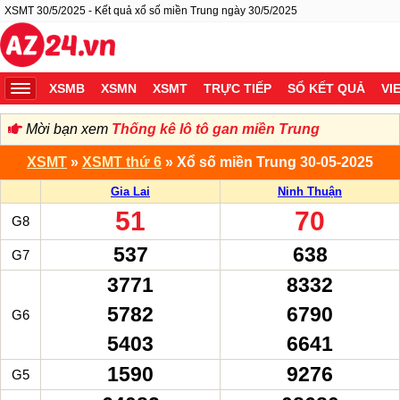
XSMT 30/5/2025 - Kết quả xổ số miền Trung ngày 30/5/2025
XSMB
XSMN
XSMT
TRỰC TIẾP
SỔ KẾT QUẢ
VI
Mời bạn xem
Thống kê lô tô gan miền Trung
XSMT
»
XSMT thứ 6
» Xổ số miền Trung 30-05-2025
Gia Lai
Ninh Thuận
‍51
‍70
G8
‍537
‍638
G7
‍3771
‍8332
5782
6790
G6
5403
6641
‍1590
‍9276
G5