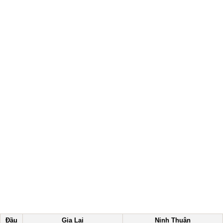
Đầu
Gia Lai
Ninh Thuận