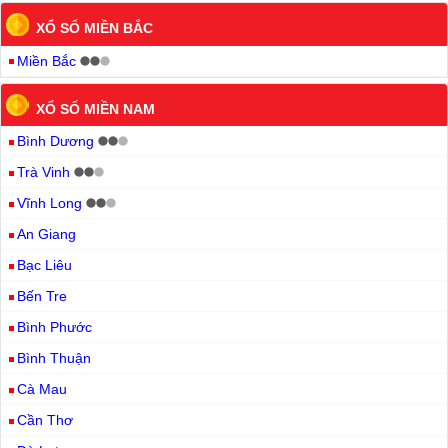
XỔ SỐ MIỀN BẮC
Miền Bắc
XỔ SỐ MIỀN NAM
Bình Dương
Trà Vinh
Vĩnh Long
An Giang
Bạc Liêu
Bến Tre
Bình Phước
Bình Thuận
Cà Mau
Cần Thơ