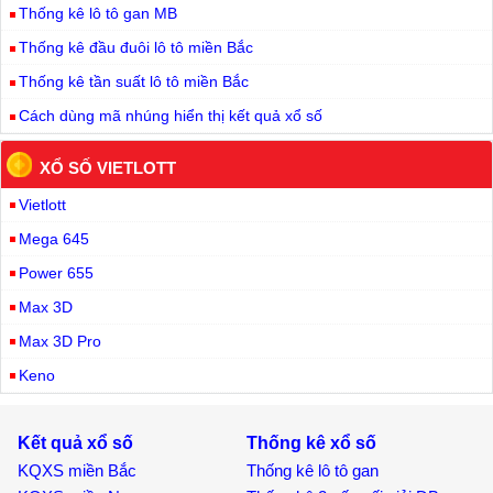
Thống kê lô tô gan MB
Thống kê đầu đuôi lô tô miền Bắc
Thống kê tần suất lô tô miền Bắc
Cách dùng mã nhúng hiển thị kết quả xổ số
XỔ SỐ VIETLOTT
Vietlott
Mega 645
Power 655
Max 3D
Max 3D Pro
Keno
Kết quả xổ số
Thống kê xổ số
KQXS miền Bắc
Thống kê lô tô gan