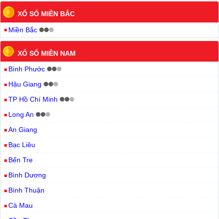
XỔ SỐ MIỀN BẮC
Miền Bắc
XỔ SỐ MIỀN NAM
Bình Phước
Hậu Giang
TP Hồ Chí Minh
Long An
An Giang
Bạc Liêu
Bến Tre
Bình Dương
Bình Thuận
Cà Mau