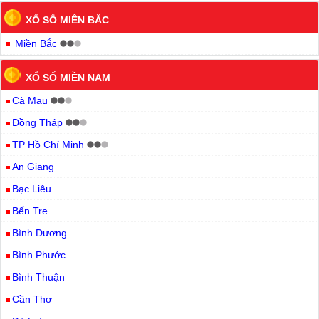
XỔ SỐ MIỀN BẮC
Miền Bắc
XỔ SỐ MIỀN NAM
Cà Mau
Đồng Tháp
TP Hồ Chí Minh
An Giang
Bạc Liêu
Bến Tre
Bình Dương
Bình Phước
Bình Thuận
Cần Thơ