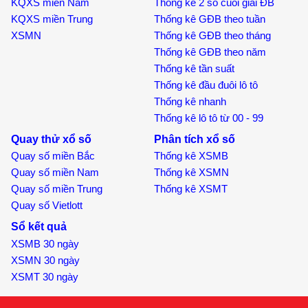
KQXS miền Nam
Thống kê 2 số cuối giải ĐB
KQXS miền Trung
Thống kê GĐB theo tuần
XSMN
Thống kê GĐB theo tháng
Thống kê GĐB theo năm
Thống kê tần suất
Thống kê đầu đuôi lô tô
Thống kê nhanh
Thống kê lô tô từ 00 - 99
Quay thử xổ số
Phân tích xổ số
Quay số miền Bắc
Thống kê XSMB
Quay số miền Nam
Thống kê XSMN
Quay số miền Trung
Thống kê XSMT
Quay số Vietlott
Sổ kết quả
XSMB 30 ngày
XSMN 30 ngày
XSMT 30 ngày