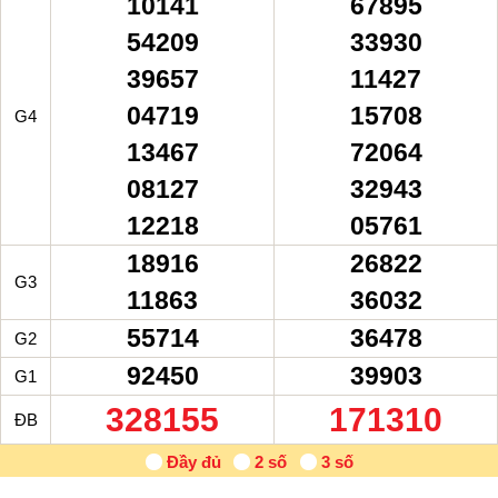
‍10141
‍67895
54209
33930
39657
11427
04719
15708
G4
13467
72064
08127
32943
12218
05761
‍18916
‍26822
G3
11863
36032
‍55714
‍36478
G2
‍92450
‍39903
G1
‍328155
‍171310
ĐB