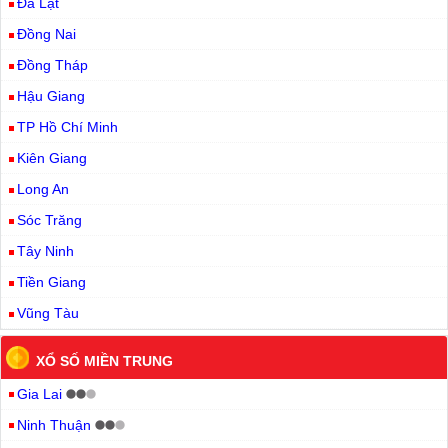
Đà Lạt
Đồng Nai
Đồng Tháp
Hậu Giang
TP Hồ Chí Minh
Kiên Giang
Long An
Sóc Trăng
Tây Ninh
Tiền Giang
Vũng Tàu
XỔ SỐ MIỀN TRUNG
Gia Lai
Ninh Thuận