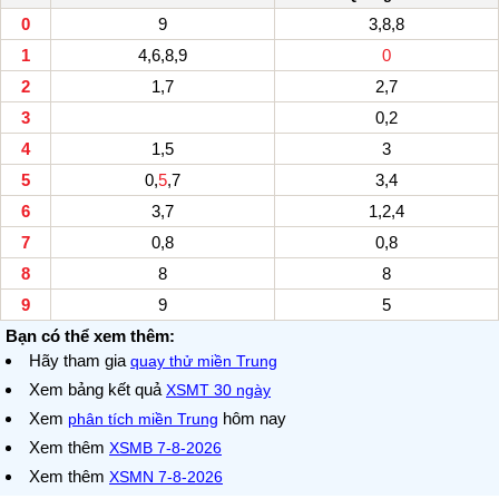
0
9
3,8,8
1
4,6,8,9
0
2
1,7
2,7
3
0,2
4
1,5
3
5
0,
5
,7
3,4
6
3,7
1,2,4
7
0,8
0,8
8
8
8
9
9
5
Bạn có thể xem thêm:
Hãy tham gia
quay thử miền Trung
Xem bảng kết quả
XSMT 30 ngày
Xem
hôm nay
phân tích miền Trung
Xem thêm
XSMB 7-8-2026
Xem thêm
XSMN 7-8-2026