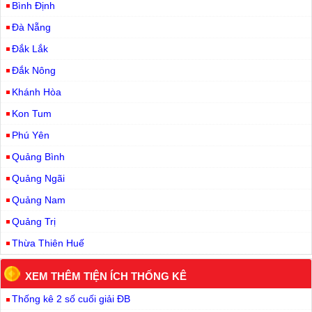
Bình Định
Đà Nẵng
Đắk Lắk
Đắk Nông
Khánh Hòa
Kon Tum
Phú Yên
Quảng Bình
Quảng Ngãi
Quảng Nam
Quảng Trị
Thừa Thiên Huế
XEM THÊM TIỆN ÍCH THỐNG KÊ
Thống kê 2 số cuối giải ĐB