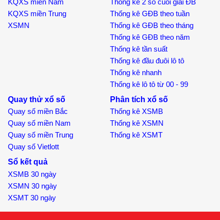
KQXS miền Nam
Thống kê 2 số cuối giải ĐB
KQXS miền Trung
Thống kê GĐB theo tuần
XSMN
Thống kê GĐB theo tháng
Thống kê GĐB theo năm
Thống kê tần suất
Thống kê đầu đuôi lô tô
Thống kê nhanh
Thống kê lô tô từ 00 - 99
Quay thử xổ số
Phân tích xổ số
Quay số miền Bắc
Thống kê XSMB
Quay số miền Nam
Thống kê XSMN
Quay số miền Trung
Thống kê XSMT
Quay số Vietlott
Sổ kết quả
XSMB 30 ngày
XSMN 30 ngày
XSMT 30 ngày