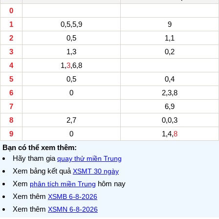
0
1
0,5,5,9
9
2
0,5
1,1
3
1,3
0,2
4
1,
3
,6,8
5
0,5
0,4
6
0
2,3,8
7
6,9
8
2,7
0,0,3
9
0
1,4,
8
Bạn có thể xem thêm:
Hãy tham gia
quay thử miền Trung
Xem bảng kết quả
XSMT 30 ngày
Xem
hôm nay
phân tích miền Trung
Xem thêm
XSMB 6-8-2026
Xem thêm
XSMN 6-8-2026