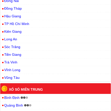
Đồng Nai
Đồng Tháp
Hậu Giang
TP Hồ Chí Minh
Kiên Giang
Long An
Sóc Trăng
Tiền Giang
Trà Vinh
Vĩnh Long
Vũng Tàu
XỔ SỐ MIỀN TRUNG
Bình Định
Quảng Bình