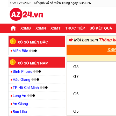
XSMT 2/3/2026 - Kết quả xổ số miền Trung ngày 2/3/2026
XSMB
XSMN
XSMT
TRỰC TIẾP
SỔ KẾT QUẢ
Mời bạn xem
Thống kê
XỔ SỐ MIỀN BẮC
XS
Miền Bắc
XỔ SỐ MIỀN NAM
G8
Bình Phước
G7
Hậu Giang
TP Hồ Chí Minh
G6
Long An
An Giang
G5
Bạc Liêu