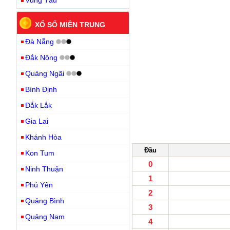
Vũng Tàu
XỔ SỐ MIỀN TRUNG
Đà Nẵng
Đắk Nông
Quảng Ngãi
Bình Định
Đắk Lắk
Gia Lai
Khánh Hòa
Đầu
Kon Tum
0
Ninh Thuận
1
Phú Yên
2
Quảng Bình
3
Quảng Nam
4