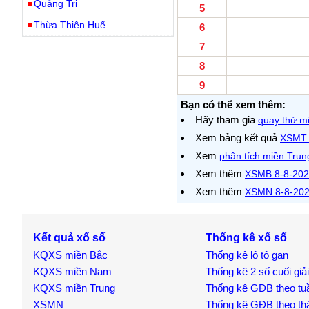
Quảng Trị
5
Thừa Thiên Huế
6
7
8
9
Bạn có thể xem thêm:
Hãy tham gia
quay thử m
Xem bảng kết quả
XSMT 
Xem
phân tích miền Trun
Xem thêm
XSMB 8-8-20
Xem thêm
XSMN 8-8-20
Kết quả xổ số
Thống kê xổ số
KQXS miền Bắc
Thống kê lô tô gan
KQXS miền Nam
Thống kê 2 số cuối giả
KQXS miền Trung
Thống kê GĐB theo tu
XSMN
Thống kê GĐB theo th