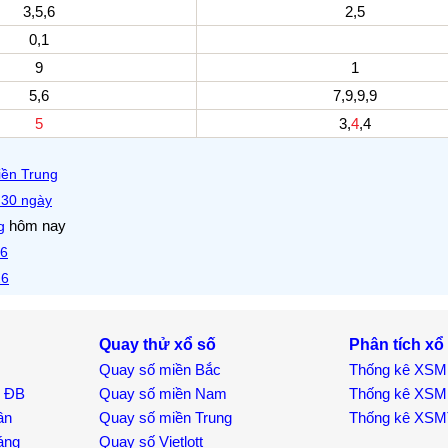
3,5,6
2,5
0,1
9
1
5,6
7,9,9,9
5
3,
4
,4
iền Trung
30 ngày
hôm nay
g
26
26
Quay thử xổ số
Phân tích xổ
Quay số miền Bắc
Thống kê XS
i ĐB
Quay số miền Nam
Thống kê XS
ần
Quay số miền Trung
Thống kê XSM
áng
Quay số Vietlott