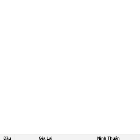
Đầu
Gia Lai
Ninh Thuận