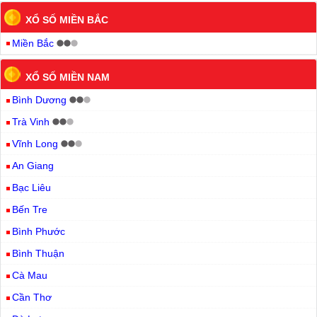
XỔ SỐ MIỀN BẮC
Miền Bắc
XỔ SỐ MIỀN NAM
Bình Dương
Trà Vinh
Vĩnh Long
An Giang
Bạc Liêu
Bến Tre
Bình Phước
Bình Thuận
Cà Mau
Cần Thơ