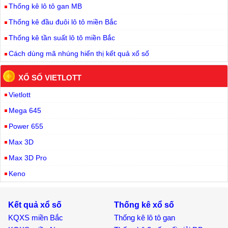
Thống kê lô tô gan MB
Thống kê đầu đuôi lô tô miền Bắc
Thống kê tần suất lô tô miền Bắc
Cách dùng mã nhúng hiển thị kết quả xổ số
XỔ SỐ VIETLOTT
Vietlott
Mega 645
Power 655
Max 3D
Max 3D Pro
Keno
Kết quả xổ số
Thống kê xổ số
KQXS miền Bắc
Thống kê lô tô gan