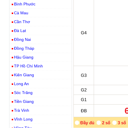
Bình Phước
Cà Mau
Cần Thơ
Đà Lạt
G4
Đồng Nai
Đồng Tháp
Hậu Giang
TP Hồ Chí Minh
Kiên Giang
G3
Long An
G2
Sóc Trăng
G1
Tiền Giang
Trà Vinh
ĐB
Vĩnh Long