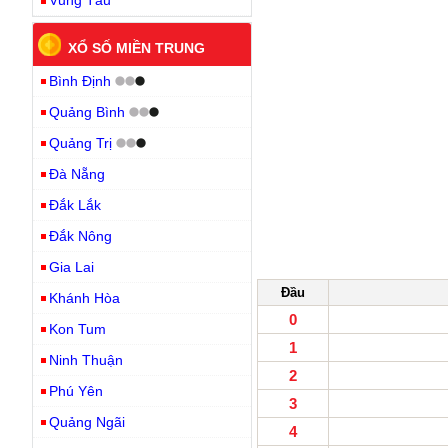
Vũng Tàu
XỔ SỐ MIỀN TRUNG
Bình Định
Quảng Bình
Quảng Trị
Đà Nẵng
Đắk Lắk
Đắk Nông
Gia Lai
Đầu
Khánh Hòa
0
Kon Tum
1
Ninh Thuận
2
Phú Yên
3
Quảng Ngãi
4