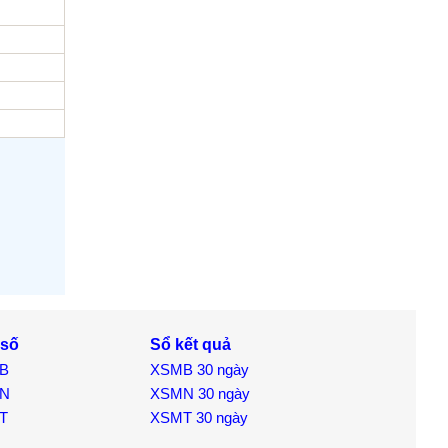
 số
Sổ kết quả
MB
XSMB 30 ngày
MN
XSMN 30 ngày
T
XSMT 30 ngày