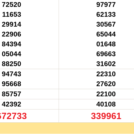
‍72520
‍97977
11653
62133
29914
30567
22906
65044
84394
01648
05044
69663
88250
31602
‍94743
‍22310
95668
27620
‍85757
‍22100
‍42392
‍40108
‍672733
‍339961