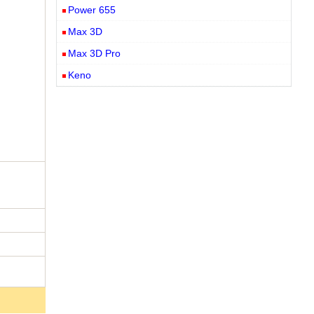
Power 655
Max 3D
Max 3D Pro
Keno