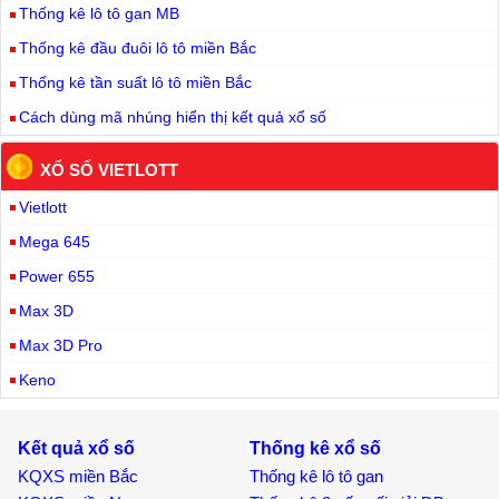
Thống kê lô tô gan MB
Thống kê đầu đuôi lô tô miền Bắc
Thống kê tần suất lô tô miền Bắc
Cách dùng mã nhúng hiển thị kết quả xổ số
XỔ SỐ VIETLOTT
Vietlott
Mega 645
Power 655
Max 3D
Max 3D Pro
Keno
Kết quả xổ số
Thống kê xổ số
KQXS miền Bắc
Thống kê lô tô gan