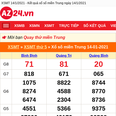
XSMT 14/1/2021 - Kết quả xổ số miền Trung ngày 14/1/2021
XSMB
XSMN
XSMT
TRỰC TIẾP
SỔ KẾT QUẢ
VI
Mời bạn
Quay thử miền Trung
XSMT
»
XSMT thứ 5
» Xổ số miền Trung 14-01-2021
Bình Định
Quảng Trị
Quảng Bình
‍71
‍81
‍20
G8
‍818
‍671
‍065
G7
‍1075
‍8822
‍8744
8274
4588
8770
G6
6474
2304
8736
‍4551
‍5366
‍9375
G5