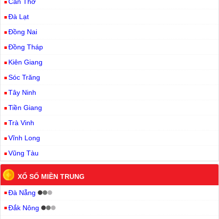
Cần Thơ
Đà Lạt
Đồng Nai
Đồng Tháp
Kiên Giang
Sóc Trăng
Tây Ninh
Tiền Giang
Trà Vinh
Vĩnh Long
Vũng Tàu
XỔ SỐ MIỀN TRUNG
Đà Nẵng
Đắk Nông