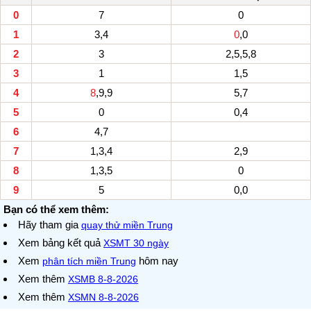
0
7
0
1
3,4
0
,0
2
3
2,5,5,8
3
1
1,5
4
8
,9,9
5,7
5
0
0,4
6
4,7
7
1,3,4
2,9
8
1,3,5
0
9
5
0,0
Bạn có thể xem thêm:
Hãy tham gia
quay thử miền Trung
Xem bảng kết quả
XSMT 30 ngày
Xem
hôm nay
phân tích miền Trung
Xem thêm
XSMB 8-8-2026
Xem thêm
XSMN 8-8-2026