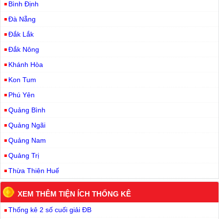
Bình Định
Đà Nẵng
Đắk Lắk
Đắk Nông
Khánh Hòa
Kon Tum
Phú Yên
Quảng Bình
Quảng Ngãi
Quảng Nam
Quảng Trị
Thừa Thiên Huế
XEM THÊM TIỆN ÍCH THỐNG KÊ
Thống kê 2 số cuối giải ĐB