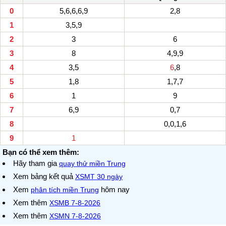
0
5,6,6,6,9
2,8
1
3,5,9
2
3
6
3
8
4,9,9
4
3,5
6
,8
5
1,8
1,7,7
6
1
9
7
6,9
0,7
8
0,0,1,6
9
1
Bạn có thể xem thêm:
Hãy tham gia
quay thử miền Trung
Xem bảng kết quả
XSMT 30 ngày
Xem
hôm nay
phân tích miền Trung
Xem thêm
XSMB 7-8-2026
Xem thêm
XSMN 7-8-2026