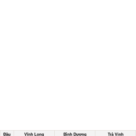
Đầu
Vĩnh Long
Bình Dương
Trà Vinh