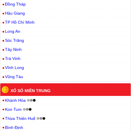
Đồng Tháp
Hậu Giang
TP Hồ Chí Minh
Long An
Sóc Trăng
Tây Ninh
Trà Vinh
Vĩnh Long
Vũng Tàu
XỔ SỐ MIỀN TRUNG
Khánh Hòa
Kon Tum
Thừa Thiên Huế
Bình Định