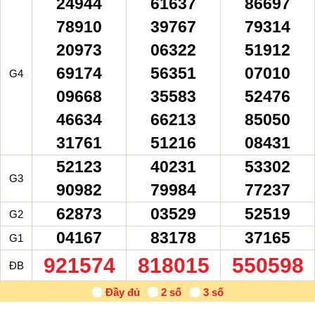
‍24944
‍61637
‍86697
78910
39767
79314
20973
06322
51912
69174
56351
07010
G4
09668
35583
52476
46634
66213
85050
31761
51216
08431
‍52123
‍40231
‍53302
G3
90982
79984
77237
‍62873
‍03529
‍52519
G2
‍04167
‍83178
‍37165
G1
‍921574
‍818015
‍550598
ĐB