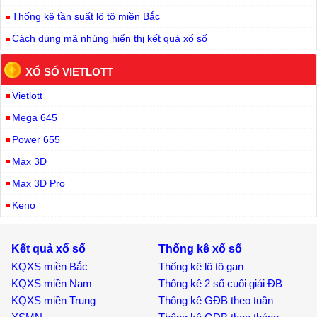
Thống kê tần suất lô tô miền Bắc
Cách dùng mã nhúng hiển thị kết quả xổ số
XỔ SỐ VIETLOTT
Vietlott
Mega 645
Power 655
Max 3D
Max 3D Pro
Keno
Kết quả xổ số
Thống kê xổ số
KQXS miền Bắc
Thống kê lô tô gan
KQXS miền Nam
Thống kê 2 số cuối giải ĐB
KQXS miền Trung
Thống kê GĐB theo tuần