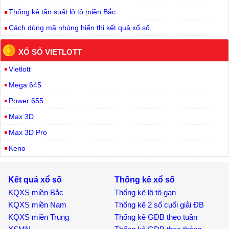
Thống kê tần suất lô tô miền Bắc
Cách dùng mã nhúng hiển thị kết quả xổ số
XỔ SỐ VIETLOTT
Vietlott
Mega 645
Power 655
Max 3D
Max 3D Pro
Keno
Kết quả xổ số
Thống kê xổ số
KQXS miền Bắc
Thống kê lô tô gan
KQXS miền Nam
Thống kê 2 số cuối giải ĐB
KQXS miền Trung
Thống kê GĐB theo tuần