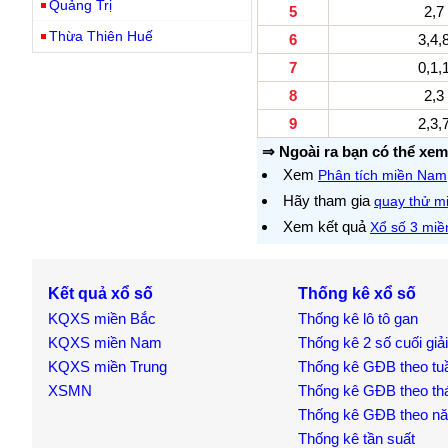
Quảng Trị
5
2,7
Thừa Thiên Huế
6
3,4,
7
0,1,
8
2,3
9
2,3,
⇒ Ngoài ra bạn có thể xem
Xem
Phân tích miền Nam
Hãy tham gia
quay thử m
Xem kết quả
Xổ số 3 miề
Kết quả xổ số
Thống kê xổ số
KQXS miền Bắc
Thống kê lô tô gan
KQXS miền Nam
Thống kê 2 số cuối giả
KQXS miền Trung
Thống kê GĐB theo tu
XSMN
Thống kê GĐB theo th
Thống kê GĐB theo n
Thống kê tần suất