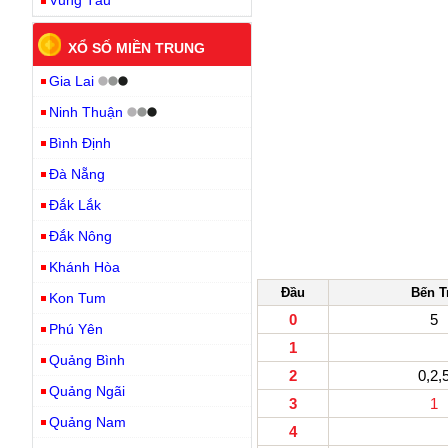
Vũng Tàu
XỔ SỐ MIỀN TRUNG
Gia Lai
Ninh Thuận
Bình Định
Đà Nẵng
Đắk Lắk
Đắk Nông
Khánh Hòa
Đầu
Bến T
Kon Tum
0
5
Phú Yên
1
Quảng Bình
2
0,2,
Quảng Ngãi
3
1
Quảng Nam
4