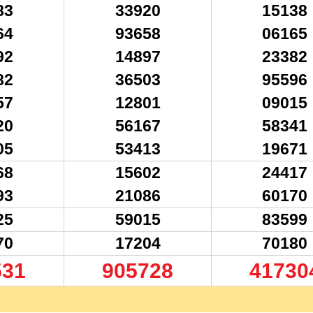
83
‍33920
‍15138
64
93658
06165
92
14897
23382
82
36503
95596
57
12801
09015
20
56167
58341
05
53413
19671
68
‍15602
‍24417
93
21086
60170
25
‍59015
‍83599
70
‍17204
‍70180
531
‍905728
‍41730