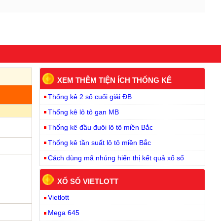
XEM THÊM TIỆN ÍCH THỐNG KÊ
Thống kê 2 số cuối giải ĐB
Thống kê lô tô gan MB
Thống kê đầu đuôi lô tô miền Bắc
Thống kê tần suất lô tô miền Bắc
Cách dùng mã nhúng hiển thị kết quả xổ số
XỔ SỐ VIETLOTT
Vietlott
Mega 645