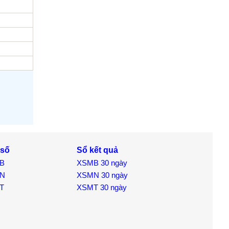
 số
Sổ kết quả
MB
XSMB 30 ngày
MN
XSMN 30 ngày
T
XSMT 30 ngày