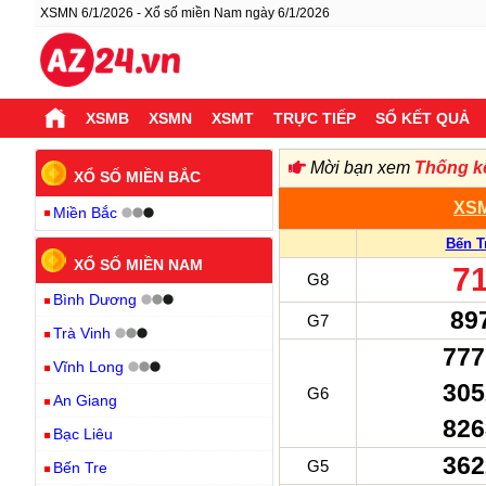
XSMN 6/1/2026 - Xổ số miền Nam ngày 6/1/2026
XSMB
XSMN
XSMT
TRỰC TIẾP
SỔ KẾT QUẢ
Mời bạn xem
Thống kê
XỔ SỐ MIỀN BẮC
XS
Miền Bắc
Bến T
XỔ SỐ MIỀN NAM
‍7
G8
Bình Dương
‍89
G7
Trà Vinh
‍77
Vĩnh Long
305
G6
An Giang
826
Bạc Liêu
‍36
G5
Bến Tre