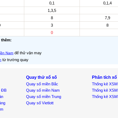
0,1
0,1,4
1,3,5
8
7,9
9
3
8
0
 thêm:
để thử vận may
iền Nam
từ trường quay
n
Quay thử xổ số
Phân tích xổ
Quay số miền Bắc
Thống kê XS
i ĐB
Quay số miền Nam
Thống kê XS
ần
Quay số miền Trung
Thống kê XSM
áng
Quay số Vietlott
ăm