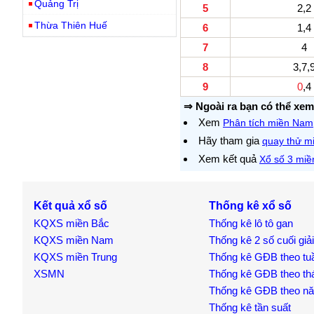
Quảng Trị
5
2,2
Thừa Thiên Huế
6
1,4
7
4
8
3,7,
9
0
,4
⇒ Ngoài ra bạn có thể xem
Xem
Phân tích miền Nam
Hãy tham gia
quay thử m
Xem kết quả
Xổ số 3 miề
Kết quả xổ số
Thống kê xổ số
KQXS miền Bắc
Thống kê lô tô gan
KQXS miền Nam
Thống kê 2 số cuối giả
KQXS miền Trung
Thống kê GĐB theo tu
XSMN
Thống kê GĐB theo th
Thống kê GĐB theo n
Thống kê tần suất