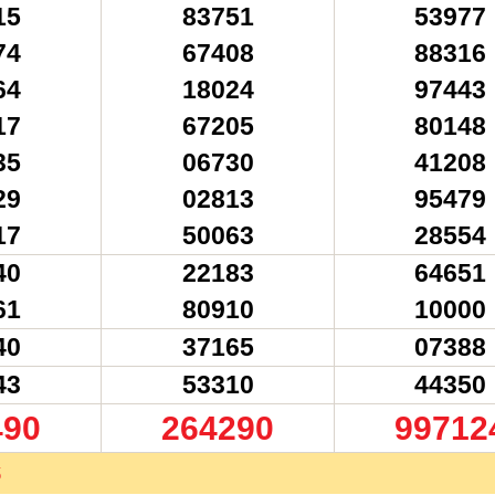
15
‍83751
‍53977
74
67408
88316
64
18024
97443
17
67205
80148
35
06730
41208
29
02813
95479
17
50063
28554
40
‍22183
‍64651
61
80910
10000
40
‍37165
‍07388
43
‍53310
‍44350
490
‍264290
‍99712