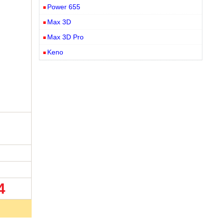
Power 655
Max 3D
Max 3D Pro
Keno
4