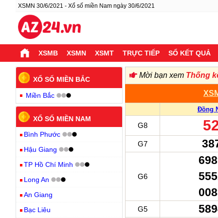
XSMN 30/6/2021 - Xổ số miền Nam ngày 30/6/2021
XSMB
XSMN
XSMT
TRỰC TIẾP
SỔ KẾT QUẢ
Mời bạn xem
Thống kê
XỔ SỐ MIỀN BẮC
XS
Miền Bắc
Đồng 
XỔ SỐ MIỀN NAM
‍5
G8
Bình Phước
‍38
G7
Hậu Giang
‍69
TP Hồ Chí Minh
555
G6
Long An
008
An Giang
‍58
G5
Bạc Liêu