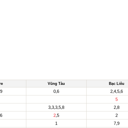
re
Vũng Tàu
Bạc Liêu
,9
0,6
2,4,5,6
5
3,3,3,5,8
2,8
,6
2
,5
2
1
7,9