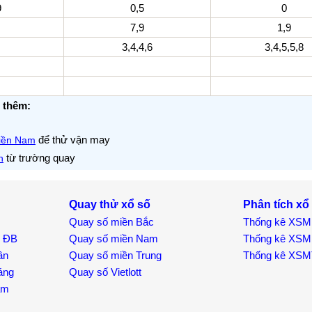
9
0,5
0
7,9
1,9
3,4,4,6
3,4,5,5,8
 thêm:
để thử vận may
iền Nam
từ trường quay
n
Quay thử xổ số
Phân tích xổ
Quay số miền Bắc
Thống kê XS
i ĐB
Quay số miền Nam
Thống kê XS
ần
Quay số miền Trung
Thống kê XSM
áng
Quay số Vietlott
ăm