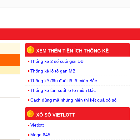
XEM THÊM TIỆN ÍCH THỐNG KÊ
Thống kê 2 số cuối giải ĐB
Thống kê lô tô gan MB
Thống kê đầu đuôi lô tô miền Bắc
Thống kê tần suất lô tô miền Bắc
Cách dùng mã nhúng hiển thị kết quả xổ số
XỔ SỐ VIETLOTT
Vietlott
Mega 645