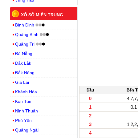
Vũng Tàu
XỔ SỐ MIỀN TRUNG
Bình Định
Quảng Bình
Quảng Trị
Đà Nẵng
Đắk Lắk
Đắk Nông
Gia Lai
Đầu
Bến T
Khánh Hòa
0
4,7,7
Kon Tum
1
0,1
Ninh Thuận
2
Phú Yên
3
1,2,2
Quảng Ngãi
4