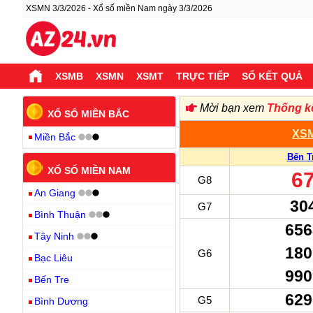
XSMN 3/3/2026 - Xổ số miền Nam ngày 3/3/2026
XSMB
XSMN
XSMT
TRỰC TIẾP
SỔ KẾT QUẢ
Mời bạn xem
Thống kê
XỔ SỐ MIỀN BẮC
XS
Miền Bắc
Bến T
XỔ SỐ MIỀN NAM
‍6
G8
An Giang
‍30
G7
Bình Thuận
‍65
Tây Ninh
180
G6
Bạc Liêu
990
Bến Tre
‍62
G5
Bình Dương