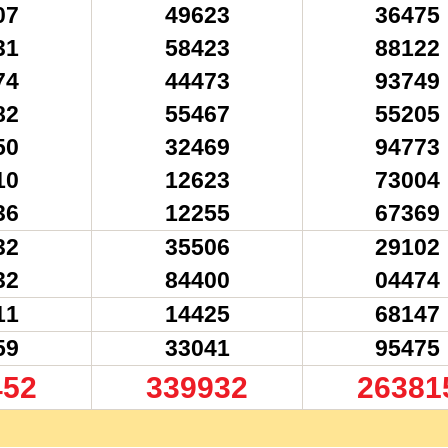
07
‍49623
‍36475
31
58423
88122
74
44473
93749
82
55467
55205
50
32469
94773
10
12623
73004
36
12255
67369
32
‍35506
‍29102
32
84400
04474
11
‍14425
‍68147
59
‍33041
‍95475
452
‍339932
‍26381