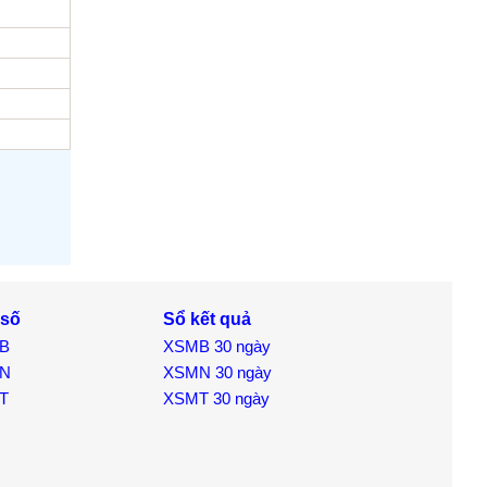
 số
Sổ kết quả
MB
XSMB 30 ngày
MN
XSMN 30 ngày
T
XSMT 30 ngày