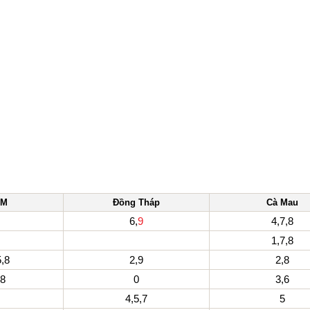
CM
Đồng Tháp
Cà Mau
6,
9
4,7,8
1,7,8
5,8
2,9
2,8
,8
0
3,6
4,5,7
5