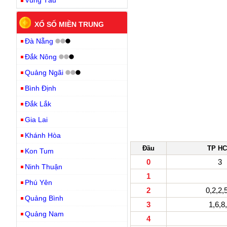
Vũng Tàu
XỔ SỐ MIỀN TRUNG
Đà Nẵng
Đắk Nông
Quảng Ngãi
Bình Định
Đắk Lắk
Gia Lai
Khánh Hòa
Đầu
TP H
Kon Tum
0
3
Ninh Thuận
1
Phú Yên
2
0,2,2,
Quảng Bình
3
1,6,8
Quảng Nam
4