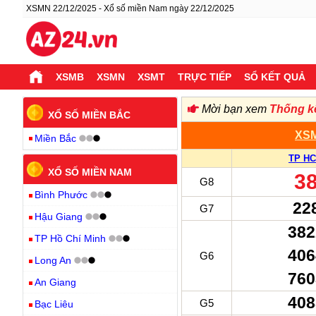
XSMN 22/12/2025 - Xổ số miền Nam ngày 22/12/2025
XSMB
XSMN
XSMT
TRỰC TIẾP
SỔ KẾT QUẢ
Mời bạn xem
Thống kê
XỔ SỐ MIỀN BẮC
XS
Miền Bắc
TP H
XỔ SỐ MIỀN NAM
‍3
G8
Bình Phước
‍22
G7
Hậu Giang
‍38
TP Hồ Chí Minh
406
G6
Long An
760
An Giang
‍40
G5
Bạc Liêu