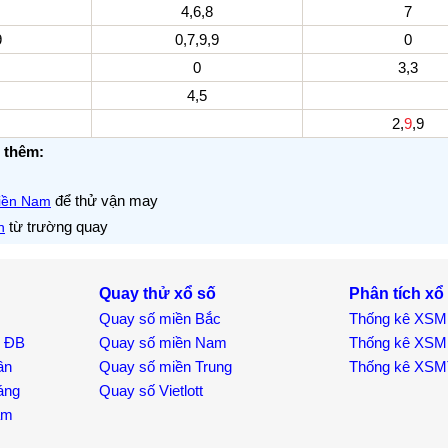
4,6,8
7
9
0,7,9,9
0
0
3,3
4,5
2,
9
,9
 thêm:
để thử vận may
iền Nam
từ trường quay
n
Quay thử xổ số
Phân tích xổ
Quay số miền Bắc
Thống kê XS
i ĐB
Quay số miền Nam
Thống kê XS
ần
Quay số miền Trung
Thống kê XSM
áng
Quay số Vietlott
ăm