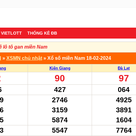
VIETLOTT
THỐNG KÊ ĐB
 lô tô gan miền Nam
N
»
XSMN chủ nhật
» Xổ số miền Nam 18-02-2024
ang
Kiên Giang
Đà Lạt
2
‍90
‍97
6
‍427
‍064
89
‍2746
‍4925
6
3159
3891
5
5874
1604
43
‍5547
‍7764