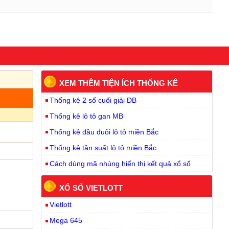
XEM THÊM TIỆN ÍCH THỐNG KÊ
Thống kê 2 số cuối giải ĐB
Thống kê lô tô gan MB
Thống kê đầu đuôi lô tô miền Bắc
Thống kê tần suất lô tô miền Bắc
Cách dùng mã nhúng hiển thị kết quả xổ số
XỔ SỐ VIETLOTT
Vietlott
Mega 645