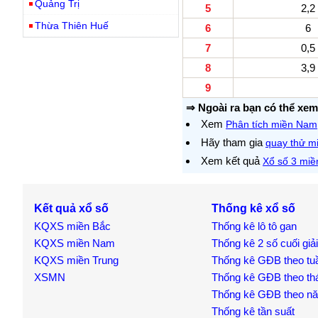
Quảng Trị
5
2,2
Thừa Thiên Huế
6
6
7
0,5
8
3,9
9
⇒ Ngoài ra bạn có thể xem
Xem
Phân tích miền Nam
Hãy tham gia
quay thử m
Xem kết quả
Xổ số 3 miề
Kết quả xổ số
Thống kê xổ số
KQXS miền Bắc
Thống kê lô tô gan
KQXS miền Nam
Thống kê 2 số cuối giả
KQXS miền Trung
Thống kê GĐB theo tu
XSMN
Thống kê GĐB theo th
Thống kê GĐB theo n
Thống kê tần suất