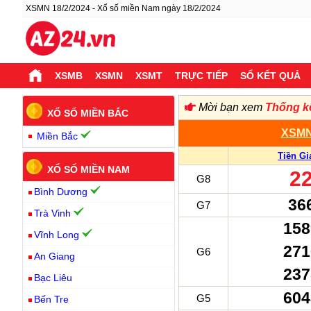
XSMN 18/2/2024 - Xổ số miền Nam ngày 18/2/2024
XSMB
XSMN
XSMT
TRỰC TIẾP
SỔ KẾT QUẢ
Mời bạn xem
Thống kê
XỔ SỐ MIỀN BẮC
XSM
Miền Bắc
Tiền Gi
XỔ SỐ MIỀN NAM
‍2
G8
Bình Dương
‍36
G7
Trà Vinh
‍15
Vĩnh Long
271
G6
An Giang
237
Bạc Liêu
‍60
G5
Bến Tre