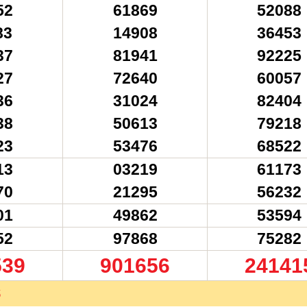
52
‍61869
‍52088
83
14908
36453
37
81941
92225
27
72640
60057
36
31024
82404
38
50613
79218
23
53476
68522
13
‍03219
‍61173
70
21295
56232
01
‍49862
‍53594
52
‍97868
‍75282
539
‍901656
‍24141