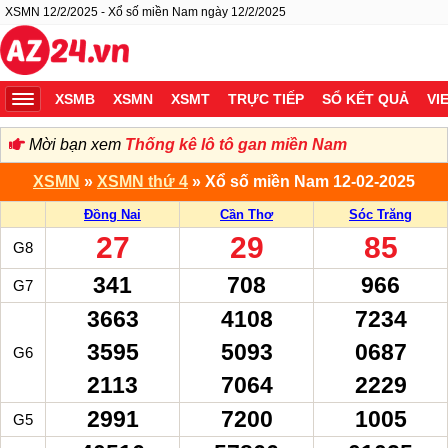
XSMN 12/2/2025 - Xổ số miền Nam ngày 12/2/2025
XSMB
XSMN
XSMT
TRỰC TIẾP
SỔ KẾT QUẢ
VI
Mời bạn xem
Thống kê lô tô gan miền Nam
XSMN
»
XSMN thứ 4
» Xổ số miền Nam 12-02-2025
Đồng Nai
Cần Thơ
Sóc Trăng
‍27
‍29
‍85
G8
‍341
‍708
‍966
G7
‍3663
‍4108
‍7234
3595
5093
0687
G6
2113
7064
2229
‍2991
‍7200
‍1005
G5