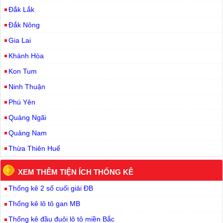
Đắk Lắk
Đắk Nông
Gia Lai
Khánh Hòa
Kon Tum
Ninh Thuận
Phú Yên
Quảng Ngãi
Quảng Nam
Thừa Thiên Huế
XEM THÊM TIỆN ÍCH THỐNG KÊ
Thống kê 2 số cuối giải ĐB
Thống kê lô tô gan MB
Thống kê đầu đuôi lô tô miền Bắc