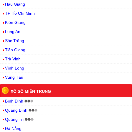
Hậu Giang
TP Hồ Chí Minh
Kiên Giang
Long An
Sóc Trăng
Tiền Giang
Trà Vinh
Vĩnh Long
Vũng Tàu
XỔ SỐ MIỀN TRUNG
Bình Định
Quảng Bình
Quảng Trị
Đà Nẵng