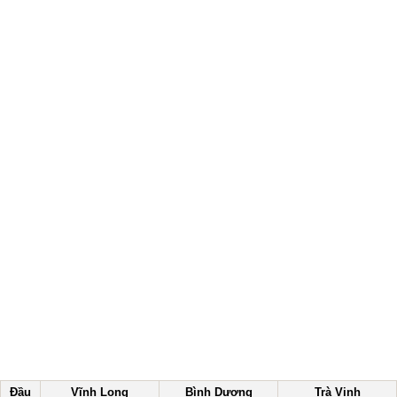
Đầu
Vĩnh Long
Bình Dương
Trà Vinh