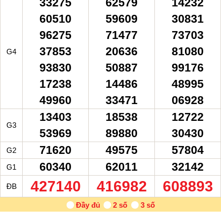
‍33275
‍62579
‍14232
60510
59609
30831
96275
71477
73703
37853
20636
81080
G4
93830
50887
99176
17238
14486
48995
49960
33471
06928
‍13403
‍18538
‍12722
G3
53969
89880
30430
‍71620
‍49575
‍57804
G2
‍60340
‍62011
‍32142
G1
‍427140
‍416982
‍608893
ĐB