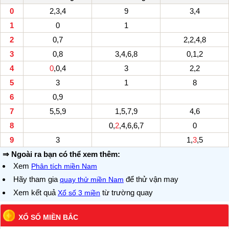
0
2,3,4
9
3,4
1
0
1
2
0,7
2,2,4,8
3
0,8
3,4,6,8
0,1,2
4
0
,0,4
3
2,2
5
3
1
8
6
0,9
7
5,5,9
1,5,7,9
4,6
8
0,
2
,4,6,6,7
0
9
3
1,
3
,5
⇒ Ngoài ra bạn có thể xem thêm:
Xem
Phân tích miền Nam
Hãy tham gia
để thử vận may
quay thử miền Nam
Xem kết quả
từ trường quay
Xổ số 3 miền
XỔ SỐ MIỀN BẮC