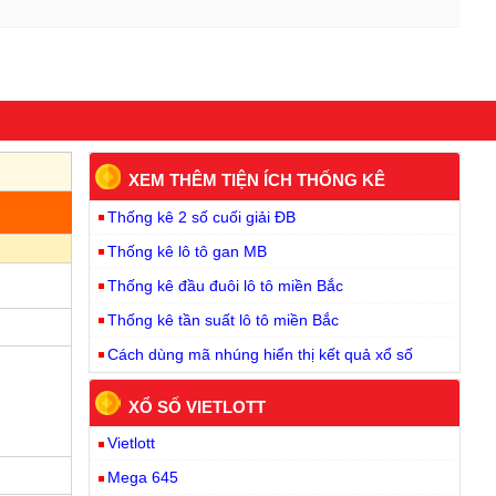
XEM THÊM TIỆN ÍCH THỐNG KÊ
Thống kê 2 số cuối giải ĐB
Thống kê lô tô gan MB
Thống kê đầu đuôi lô tô miền Bắc
Thống kê tần suất lô tô miền Bắc
Cách dùng mã nhúng hiển thị kết quả xổ số
XỔ SỐ VIETLOTT
Vietlott
Mega 645