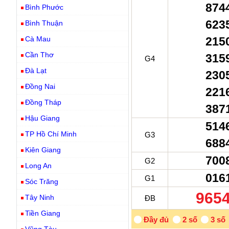
‍874
Bình Phước
623
Bình Thuận
Cà Mau
215
Cần Thơ
315
G4
Đà Lạt
230
Đồng Nai
221
Đồng Tháp
387
Hậu Giang
‍514
TP Hồ Chí Minh
G3
688
Kiên Giang
‍700
G2
Long An
‍016
G1
Sóc Trăng
‍965
Tây Ninh
ĐB
Tiền Giang