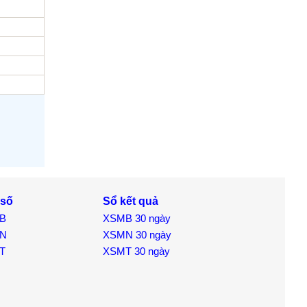
 số
Sổ kết quả
MB
XSMB 30 ngày
MN
XSMN 30 ngày
T
XSMT 30 ngày