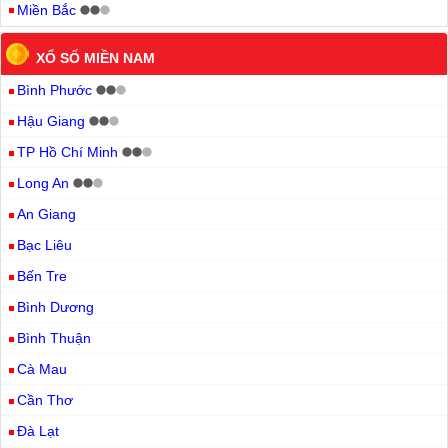
Miền Bắc
XỔ SỐ MIỀN NAM
Bình Phước
Hậu Giang
TP Hồ Chí Minh
Long An
An Giang
Bạc Liêu
Bến Tre
Bình Dương
Bình Thuận
Cà Mau
Cần Thơ
Đà Lạt