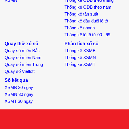
XSMN
Thống kê GĐB theo tháng
Thống kê GĐB theo năm
Thống kê tần suất
Thống kê đầu đuôi lô tô
Thống kê nhanh
Thống kê lô tô từ 00 - 99
Quay thử xổ số
Phân tích xổ số
Quay số miền Bắc
Thống kê XSMB
Quay số miền Nam
Thống kê XSMN
Quay số miền Trung
Thống kê XSMT
Quay số Vietlott
Sổ kết quả
XSMB 30 ngày
XSMN 30 ngày
XSMT 30 ngày