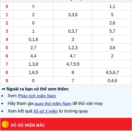
0
9
1,1
1
2
3,3,6
5
2
0
2,6
3
1
0,3,7
5,7
4
0,1,6
3
6
5
2,7
1,2,3
3,6
6
4,4
4,
7
2
7
1,3,8
4,7,9,9
8
1,6,9
8
4,5,6,7
9
0
7
0,4,6
⇒ Ngoài ra bạn có thể xem thêm:
Xem
Phân tích miền Nam
Hãy tham gia
để thử vận may
quay thử miền Nam
Xem kết quả
từ trường quay
Xổ số 3 miền
XỔ SỐ MIỀN BẮC