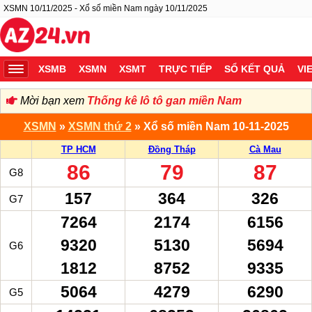
XSMN 10/11/2025 - Xổ số miền Nam ngày 10/11/2025
XSMB
XSMN
XSMT
TRỰC TIẾP
SỔ KẾT QUẢ
VI
Mời bạn xem
Thống kê lô tô gan miền Nam
XSMN
»
XSMN thứ 2
» Xổ số miền Nam 10-11-2025
TP HCM
Đồng Tháp
Cà Mau
‍86
‍79
‍87
G8
‍157
‍364
‍326
G7
‍7264
‍2174
‍6156
9320
5130
5694
G6
1812
8752
9335
‍5064
‍4279
‍6290
G5