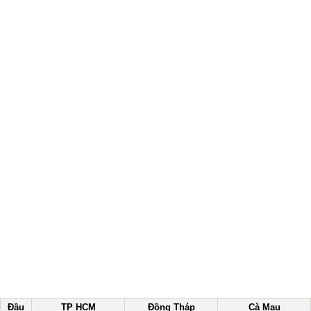
Đầu
TP HCM
Đồng Tháp
Cà Mau