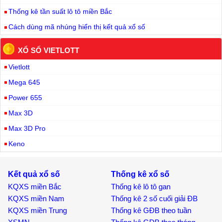
Thống kê tần suất lô tô miền Bắc
Cách dùng mã nhúng hiển thị kết quả xổ số
XỔ SỐ VIETLOTT
Vietlott
Mega 645
Power 655
Max 3D
Max 3D Pro
Keno
Kết quả xổ số
Thống kê xổ số
KQXS miền Bắc
Thống kê lô tô gan
KQXS miền Nam
Thống kê 2 số cuối giải ĐB
KQXS miền Trung
Thống kê GĐB theo tuần