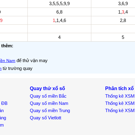
3,5,5,5,9,9
3,6,9
9
6,8
1,
3
,4
9
1
,1,4,6
2,8
4
5
 thêm:
để thử vận may
iền Nam
từ trường quay
n
Quay thử xổ số
Phân tích xổ
Quay số miền Bắc
Thống kê XS
i ĐB
Quay số miền Nam
Thống kê XS
ần
Quay số miền Trung
Thống kê XSM
áng
Quay số Vietlott
ăm