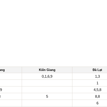
ang
Kiên Giang
Đà Lạt
0,1,6,9
1,3
1
,9
4,5,8
8
5
8,8
6