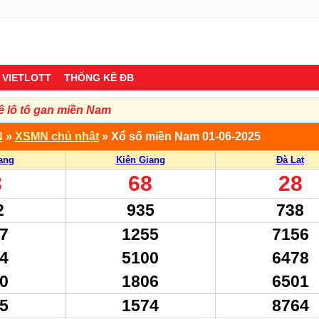
VIETLOTT
THỐNG KÊ ĐB
 lô tô gan miền Nam
N
»
XSMN chủ nhật
» Xổ số miền Nam 01-06-2025
ang
Kiên Giang
Đà Lạt
3
‍68
‍28
2
‍935
‍738
27
‍1255
‍7156
4
5100
6478
0
1806
6501
45
‍1574
‍8764