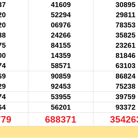
37
‍41609
‍30895
20
52294
29811
20
06976
78353
38
24266
35825
75
84155
23261
00
14359
81846
74
58571
63103
69
‍90859
‍86824
29
92453
75238
74
‍53955
‍39759
64
‍56201
‍93372
779
‍688371
‍35426