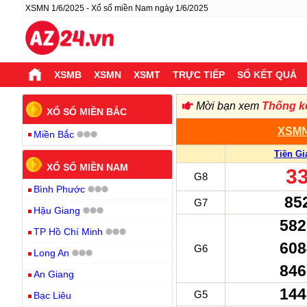
XSMN 1/6/2025 - Xổ số miền Nam ngày 1/6/2025
XSMB
XSMN
XSMT
TRỰC TIẾP
SỔ KẾT QUẢ
Mời bạn xem
Thống kê
XỔ SỐ MIỀN BẮC
XSM
Miền Bắc
Tiền Gi
XỔ SỐ MIỀN NAM
‍3
G8
Bình Phước
‍85
G7
Hậu Giang
‍58
TP Hồ Chí Minh
608
G6
Long An
846
An Giang
‍14
G5
Bạc Liêu